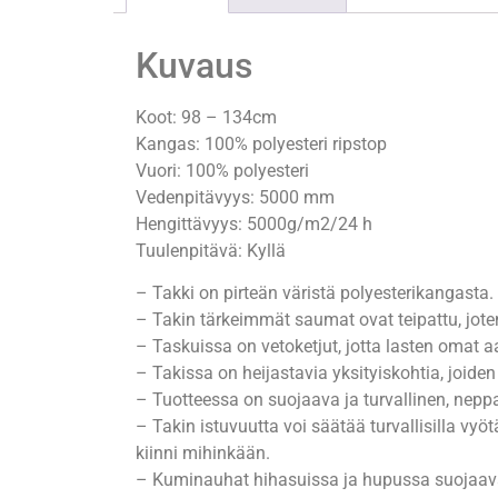
Kuvaus
Koot: 98 – 134cm
Kangas: 100% polyesteri ripstop
Vuori: 100% polyesteri
Vedenpitävyys: 5000 mm
Hengittävyys: 5000g/m2/24 h
Tuulenpitävä: Kyllä
– Takki on pirteän väristä polyesterikangast
– Takin tärkeimmät saumat ovat teipattu, joten
– Taskuissa on vetoketjut, jotta lasten omat aa
– Takissa on heijastavia yksityiskohtia, joiden
– Tuotteessa on suojaava ja turvallinen, neppa
– Takin istuvuutta voi säätää turvallisilla vyöt
kiinni mihinkään.
– Kuminauhat hihasuissa ja hupussa suojaavat