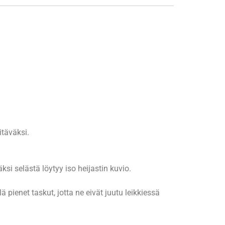
täväksi.
si selästä löytyy iso heijastin kuvio.
ä pienet taskut, jotta ne eivät juutu leikkiessä