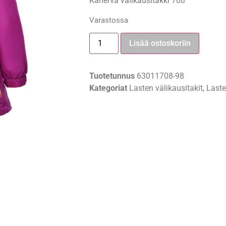
Kanerva välikausitakki 708
Varastossa
Lisää ostoskoriin
Tuotetunnus
63011708-98
Kategoriat
Lasten välikausitakit
,
Laste