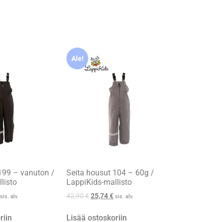
Ale!
199 – vanuton /
Seita housut 104 – 60g /
listo
LappiKids-mallisto
42,90
€
25,74
€
sis. alv.
sis. alv.
riin
Lisää ostoskoriin