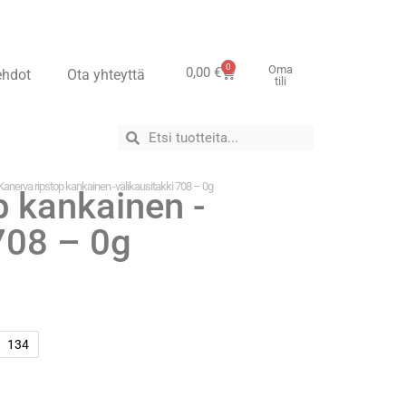
0
Oma
0,00
€
ehdot
Ota yhteyttä
tili
Kanerva ripstop kankainen -välikausitakki 708 – 0g
p kankainen -
 708 – 0g
134