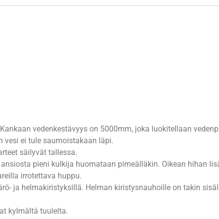
a. Kankaan vedenkestävyys on 5000mm, joka luokitellaan vedenpi
 vesi ei tule saumoistakaan läpi.
rteet säilyvät tallessa.
 ansiosta pieni kulkija huomataan pimeälläkin. Oikean hihan lisäk
reilla irrotettava huppu.
ärö- ja helmakiristyksillä. Helman kiristysnauhoille on takin sisäll
 kylmältä tuulelta.