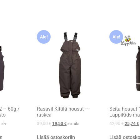
Ale!
Ale!
2 – 60g /
Rasavil Kittilä housut –
Seita housut 
sto
ruskea
LappiKids-mal
39,00
€
19,50
€
42,90
€
25,74
€
. alv.
sis. alv.
in
Lisää ostoskoriin
Lisää ostosko