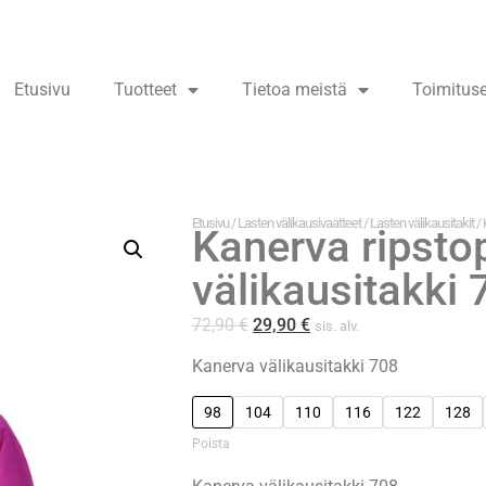
Etusivu
Tuotteet
Tietoa meistä
Toimitus
Etusivu
/
Lasten välikausivaatteet
/
Lasten välikausitakit
/ 
Kanerva ripsto
välikausitakki
72,90
€
29,90
€
sis. alv.
Kanerva välikausitakki 708
98
104
110
116
122
128
Poista