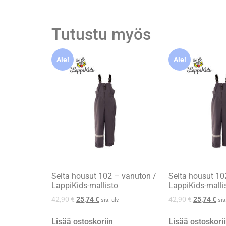
Tutustu myös
Ale!
Ale!
Seita housut 102 – vanuton /
Seita housut 10
LappiKids-mallisto
LappiKids-malli
42,90
€
25,74
€
42,90
€
25,74
€
sis. alv.
sis
Lisää ostoskoriin
Lisää ostoskori