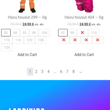
Havu housut 299 – 0g
Havu housut 404 – 0g
35,90
€
24,90
€
35,90
€
24,90
€
sis. alv.
sis. alv.
80
86
92
98
104
92
98
104
110
110
116
122
128
116
122
128
134
134
Add to Cart
Add to Cart
1
2
3
4
…
6
7
8
→