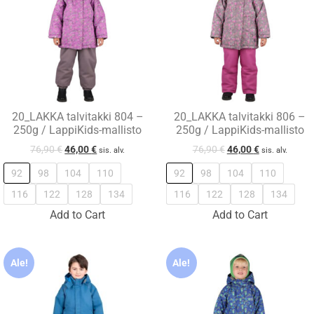
20_LAKKA talvitakki 804 –
20_LAKKA talvitakki 806 –
250g / LappiKids-mallisto
250g / LappiKids-mallisto
76,90
€
46,00
€
76,90
€
46,00
€
sis. alv.
sis. alv.
92
98
104
110
92
98
104
110
116
122
128
134
116
122
128
134
Add to Cart
Add to Cart
Ale!
Ale!