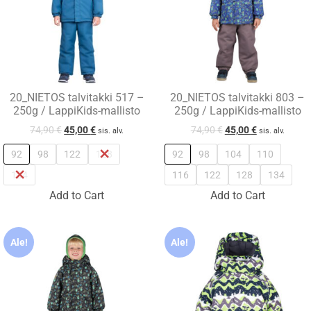
20_NIETOS talvitakki 517 –
20_NIETOS talvitakki 803 –
250g / LappiKids-mallisto
250g / LappiKids-mallisto
74,90
€
45,00
€
74,90
€
45,00
€
sis. alv.
sis. alv.
92
98
122
128
92
98
104
110
134
116
122
128
134
Add to Cart
Add to Cart
Ale!
Ale!