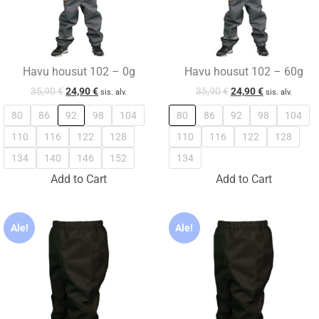
Havu housut 102 – 0g
Havu housut 102 – 60g
35,90
€
24,90
€
35,90
€
24,90
€
sis. alv.
sis. alv.
80
86
92
98
104
80
86
92
98
104
110
116
122
128
110
116
122
128
134
140
146
152
134
Add to Cart
Add to Cart
Ale!
Ale!