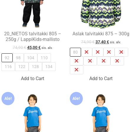
20_NIETOS talvitakki 805 –
Aslak talvitakki 875 – 300g
250g / LappiKids-mallisto
74,90
€
37,40
€
sis. alv.
74,90
€
45,00
€
sis. alv.
80
86
92
98
104
92
98
104
110
110
116
122
128
116
122
128
134
134
Add to Cart
Add to Cart
Ale!
Ale!