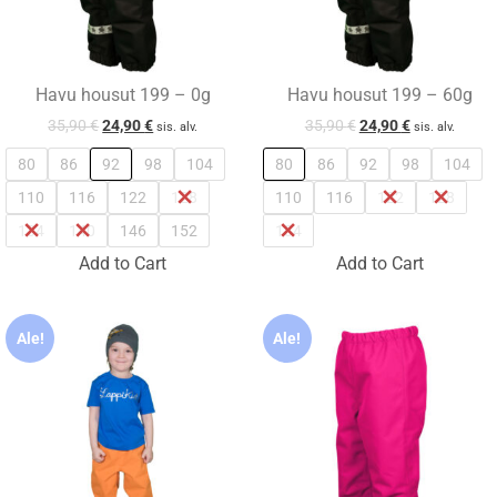
Havu housut 199 – 0g
Havu housut 199 – 60g
35,90
€
24,90
€
35,90
€
24,90
€
sis. alv.
sis. alv.
80
86
92
98
104
80
86
92
98
104
110
116
122
128
110
116
122
128
134
140
146
152
134
Add to Cart
Add to Cart
Ale!
Ale!