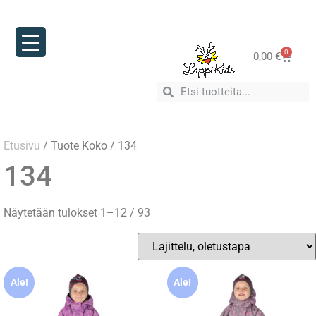
0
0,00
€
Etusivu
/ Tuote Koko / 134
134
Näytetään tulokset 1–12 / 93
Ale!
Ale!