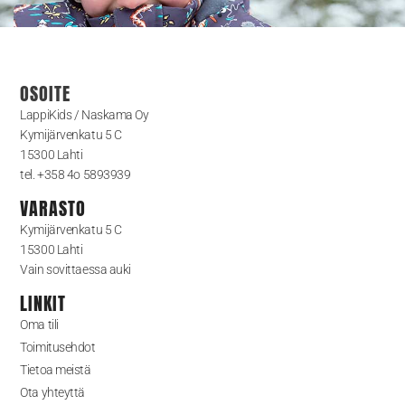
OSOITE
LappiKids / Naskama Oy
Kymijärvenkatu 5 C
15300 Lahti
tel. +358 4o 5893939
VARASTO
Kymijärvenkatu 5 C
15300 Lahti
Vain sovittaessa auki
LINKIT
Oma tili
Toimitusehdot
Tietoa meistä
Ota yhteyttä