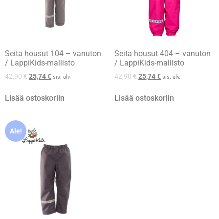
Seita housut 104 – vanuton
Seita housut 404 – vanuton
/ LappiKids-mallisto
/ LappiKids-mallisto
42,90
€
25,74
€
42,90
€
25,74
€
sis. alv.
sis. alv.
Lisää ostoskoriin
Lisää ostoskoriin
Ale!