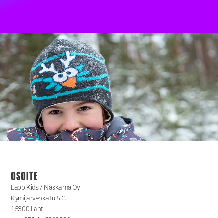
OSOITE
LappiKids / Naskama Oy
Kymijärvenkatu 5 C
15300 Lahti