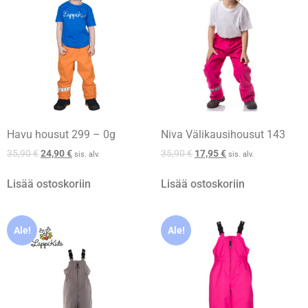
Havu housut 299 – 0g
Niva Välikausihousut 143
35,90
€
24,90
€
35,90
€
17,95
€
sis. alv.
sis. alv.
Lisää ostoskoriin
Lisää ostoskoriin
Ale!
Ale!