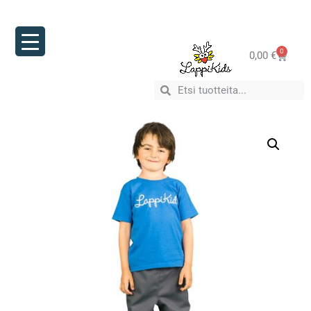
0
0,00
€