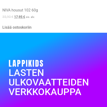
NIVA housut 102 60g
35,90
€
17,95
€
sis. alv.
Lisää ostoskoriin
LAPPIKIDS
LASTEN
ULKOVAATTEIDEN
VERKKOKAUPPA