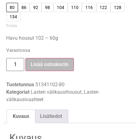
80
86
92
98
104
110
116
122
128
134
Poista
Havu housut 102 – 60g
Varastossa
Lisää ostoskoriin
Tuotetunnus
51341102-80
Kategoriat
Lasten välikausihousut
,
Lasten
välikausivaatteet
Kuvaus
Lisätiedot
Kuvaus