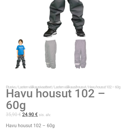
Etusivu
/
Lasten välikausivaatteet
/
Lasten välikausihousut
/ Havu housut 102 – 60g
Havu housut 102 –
60g
35,90
€
24,90
€
sis. alv.
Havu housut 102 – 60g