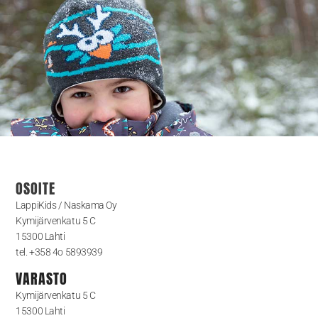
OSOITE
LappiKids / Naskama Oy
Kymijärvenkatu 5 C
15300 Lahti
tel. +358 4o 5893939
VARASTO
Kymijärvenkatu 5 C
15300 Lahti