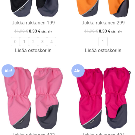
Jokka rukkanen 199
Jokka rukkanen 299
11,90
€
8,33
€
11,90
€
8,33
€
sis. alv.
sis. alv.
0
1
2
3
4
1
Lisää ostoskoriin
Lisää ostoskoriin
Ale!
Ale!