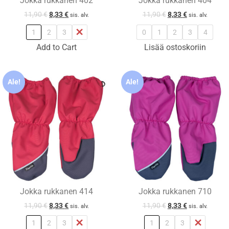
Jokka rukkanen 402
Jokka rukkanen 404
11,90
€
8,33
€
11,90
€
8,33
€
sis. alv.
sis. alv.
1
2
3
4
0
1
2
3
4
Add to Cart
Lisää ostoskoriin
Ale!
Ale!
Jokka rukkanen 414
Jokka rukkanen 710
11,90
€
8,33
€
11,90
€
8,33
€
sis. alv.
sis. alv.
1
2
3
4
1
2
3
4