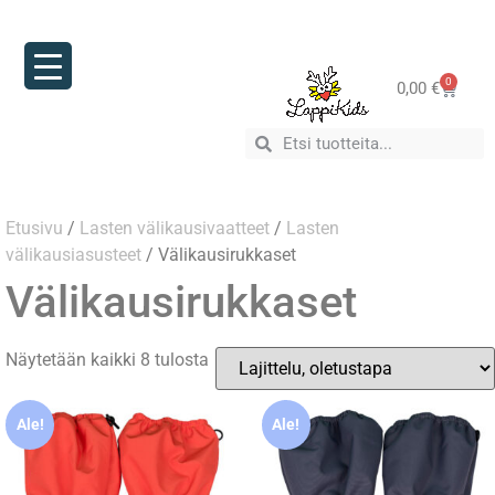
0
0,00
€
Etusivu
/
Lasten välikausivaatteet
/
Lasten
välikausiasusteet
/ Välikausirukkaset
Välikausirukkaset
Näytetään kaikki 8 tulosta
Ale!
Ale!