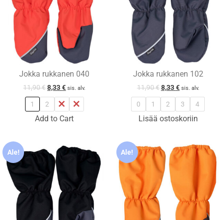
Jokka rukkanen 040
Jokka rukkanen 102
11,90
€
8,33
€
11,90
€
8,33
€
sis. alv.
sis. alv.
1
2
3
4
0
1
2
3
4
Add to Cart
Lisää ostoskoriin
Ale!
Ale!