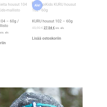
Ale!
104 – 60g /
KURU housut 102 – 60g
listo
45,90
€
27,54
€
sis. alv.
sis. alv.
Lisää ostoskoriin
riin