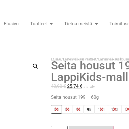
Etusivu
Tuotteet
Tietoa meistä
Toimitus
Etusivu
/
Lasten välikausivaatteet
/
Lasten välikausihousu
Seita housut 1
LappiKids-mall
42,90
€
25,74
€
sis. alv.
Seita housut 199 – 60g
80
86
92
98
104
110
11