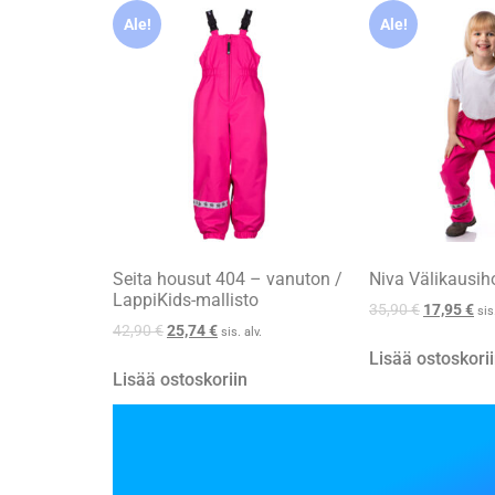
Ale!
Ale!
Seita housut 404 – vanuton /
Niva Välikausih
LappiKids-mallisto
35,90
€
17,95
€
sis
42,90
€
25,74
€
sis. alv.
Lisää ostoskori
Lisää ostoskoriin