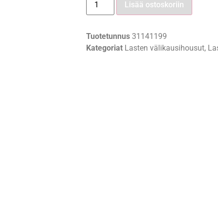
Lisää ostoskoriin
Tuotetunnus
31141199
Kategoriat
Lasten välikausihousut
,
La