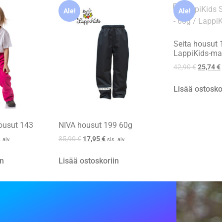
Ale!
Ale!
Seita housut 
LappiKids-mal
42,90
€
25,74
€
Lisää ostosko
ousut 143
NIVA housut 199 60g
35,90
€
17,95
€
. alv.
sis. alv.
in
Lisää ostoskoriin