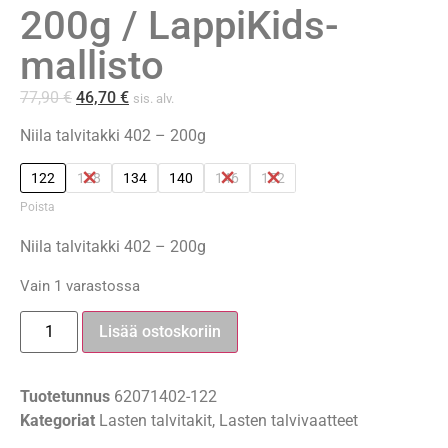
200g / LappiKids-
mallisto
77,90
€
46,70
€
sis. alv.
Niila talvitakki 402 – 200g
122
128
134
140
146
152
Poista
Niila talvitakki 402 – 200g
Vain 1 varastossa
Lisää ostoskoriin
Tuotetunnus
62071402-122
Kategoriat
Lasten talvitakit
,
Lasten talvivaatteet