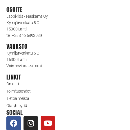
OSOITE
LappiKids / Naskama Oy
Kymijärvenkatu 5 C
15300 Lahti
tel. +358 4o 5893939
VARASTO
Kymijärvenkatu 5 C
15300 Lahti
Vain sovittaessa auki
LINKIT
Oma tili
Toimitusehdot
Tietoa meistä
Ota yhteyttä
SOCIAL