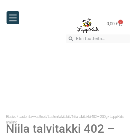
0
0,00
€
Etusivu
/
Lasten talvivaatteet
/
Lasten talvitakit
/ Niila talvitakki 402 – 200g / LappiKids-
mallisto
Niila talvitakki 402 –