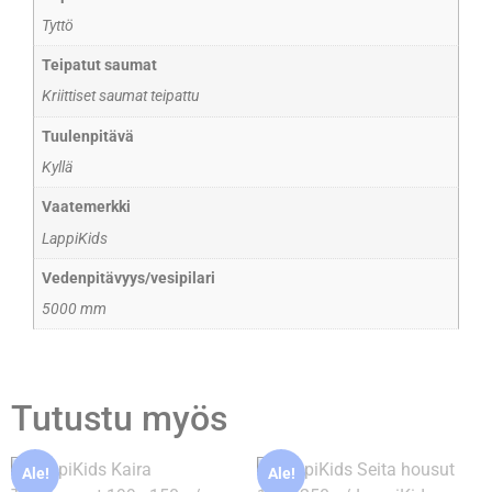
Tyttö
Teipatut saumat
Kriittiset saumat teipattu
Tuulenpitävä
Kyllä
Vaatemerkki
LappiKids
Vedenpitävyys/vesipilari
5000 mm
Tutustu myös
Ale!
Ale!