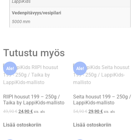
LappiKids
Vedenpitävyys/vesipilari
5000 mm
Tutustu myös
Ale!
Ale!
RIIPI housut 199 – 250g /
Seita housut 199 – 250g /
Taika by LappiKids-mallisto
LappiKids-mallisto
49,90
€
24,90
€
54,90
€
29,90
€
sis. alv.
sis. alv.
Lisää ostoskoriin
Lisää ostoskoriin