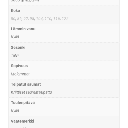
5000 g/m2/24h
Koko
80
,
86
,
92
,
98
,
104
,
110
,
116
,
122
Lämmin vanu
Kyllä
Sesonki
Talvi
Sopivuus
Molemmat
Teipatut saumat
Kriittiset saumat teipattu
Tuulenpitävä
Kyllä
Vaatemerkki