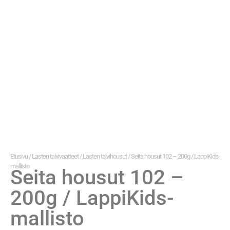
Etusivu
/
Lasten talvivaatteet
/
Lasten talvihousut
/ Seita housut 102 – 200g / LappiKids-
mallisto
Seita housut 102 –
200g / LappiKids-
mallisto