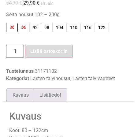
54,90
€
29,90
€
sis. alv.
Seita housut 102 – 200g
80
86
92
98
104
110
116
122
Lisää ostoskoriin
Tuotetunnus
31171102
Kategoriat
Lasten talvihousut
,
Lasten talvivaatteet
Kuvaus
Lisätiedot
Kuvaus
Koot: 80 – 122cm