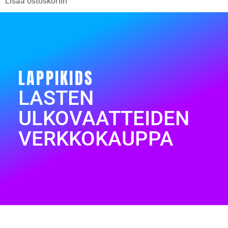
Lisää ostoskoriin
LAPPIKIDS
LASTEN
ULKOVAATTEIDEN
VERKKOKAUPPA