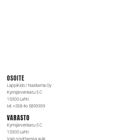
OSOITE
LappiKids / Naskama Oy
Kymijärvenkatu 5 C
15300 Lahti
tel. +358 4o 5893939
VARASTO
Kymijärvenkatu 5 C
15300 Lahti
Vain sovittaessa auki