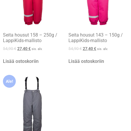
Seita housut 158 – 250g /
Seita housut 143 – 150g /
LappiKids-mallisto
LappiKids-mallisto
54,90
€
27,40
€
54,90
€
27,40
€
sis. alv.
sis. alv.
Lisää ostoskoriin
Lisää ostoskoriin
Ale!