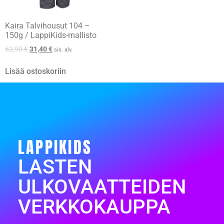
Kaira Talvihousut 104 –
150g / LappiKids-mallisto
62,90
€
31,40
€
sis. alv.
Lisää ostoskoriin
LAPPIKIDS
LASTEN
ULKOVAATTEIDEN
VERKKOKAUPPA