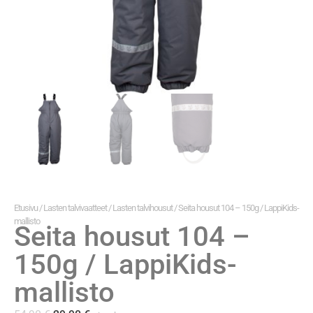
Etusivu
/
Lasten talvivaatteet
/
Lasten talvihousut
/ Seita housut 104 – 150g / LappiKids-
mallisto
Seita housut 104 –
150g / LappiKids-
mallisto