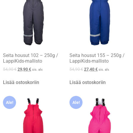
Seita housut 102 – 250g /
Seita housut 155 – 250g /
LappiKids-mallisto
LappiKids-mallisto
54,90
€
29,90
€
54,90
€
27,40
€
sis. alv.
sis. alv.
Lisää ostoskoriin
Lisää ostoskoriin
Ale!
Ale!