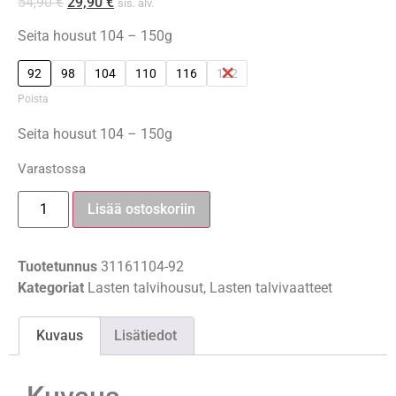
54,90
€
29,90
€
sis. alv.
Seita housut 104 – 150g
92
98
104
110
116
122
Poista
Seita housut 104 – 150g
Varastossa
Lisää ostoskoriin
Tuotetunnus
31161104-92
Kategoriat
Lasten talvihousut
,
Lasten talvivaatteet
Kuvaus
Lisätiedot