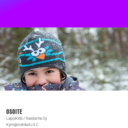
OSOITE
LappiKids / Naskama Oy
Kymijärvenkatu 5 C