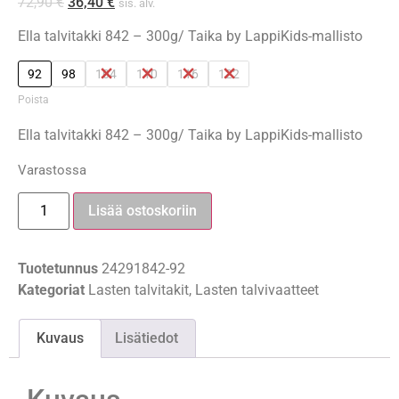
72,90
€
36,40
€
sis. alv.
Ella talvitakki 842 – 300g/ Taika by LappiKids-mallisto
92
98
104
110
116
122
Poista
Ella talvitakki 842 – 300g/ Taika by LappiKids-mallisto
Varastossa
Lisää ostoskoriin
Tuotetunnus
24291842-92
Kategoriat
Lasten talvitakit
,
Lasten talvivaatteet
Kuvaus
Lisätiedot