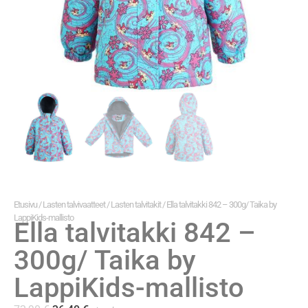
Etusivu
/
Lasten talvivaatteet
/
Lasten talvitakit
/ Ella talvitakki 842 – 300g/ Taika by
LappiKids-mallisto
Ella talvitakki 842 –
300g/ Taika by
LappiKids-mallisto