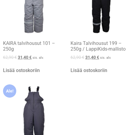
KAIRA talvihousut 101 –
Kaira Talvihousut 199 –
250g
250g / LappiKids-mallisto
62,90
€
31,40
€
62,90
€
31,40
€
sis. alv.
sis. alv.
Lisää ostoskoriin
Lisää ostoskoriin
Ale!