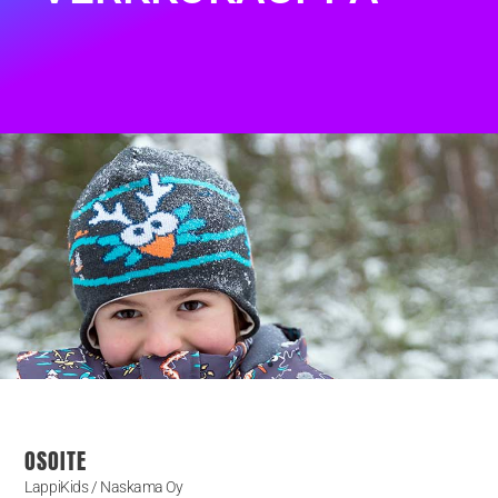
OSOITE
LappiKids / Naskama Oy