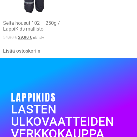
Seita housut 102 – 250g /
LappiKids-mallisto
54,90
€
29,90
€
sis. alv.
Lisää ostoskoriin
LAPPIKIDS
LASTEN
ULKOVAATTEIDEN
VERKKOKAUPPA