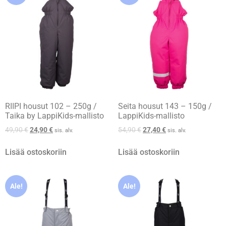
RIIPI housut 102 – 250g /
Seita housut 143 – 150g /
Taika by LappiKids-mallisto
LappiKids-mallisto
49,90
€
24,90
€
54,90
€
27,40
€
sis. alv.
sis. alv.
Lisää ostoskoriin
Lisää ostoskoriin
Ale!
Ale!