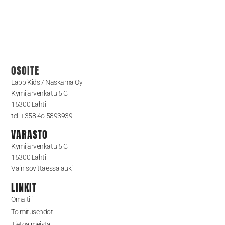
OSOITE
LappiKids / Naskama Oy
Kymijärvenkatu 5 C
15300 Lahti
tel. +358 4o 5893939
VARASTO
Kymijärvenkatu 5 C
15300 Lahti
Vain sovittaessa auki
LINKIT
Oma tili
Toimitusehdot
Tietoa meistä