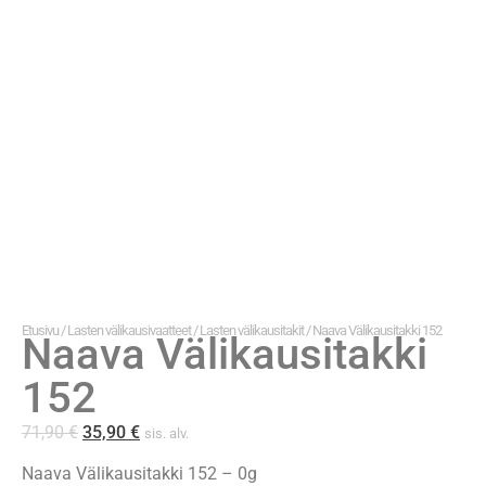
Etusivu
/
Lasten välikausivaatteet
/
Lasten välikausitakit
/ Naava Välikausitakki 152
Naava Välikausitakki
152
71,90
€
35,90
€
sis. alv.
Naava Välikausitakki 152 – 0g