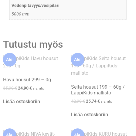
Vedenpitävyys/vesipilari
5000 mm
Tutustu myös
Ale!
Ale!
Havu housut 299 – 0g
Seita housut 199 – 60g /
35,90
€
24,90
€
sis. alv.
LappiKids-mallisto
Lisää ostoskoriin
42,90
€
25,74
€
sis. alv.
Lisää ostoskoriin
Ale!
Ale!