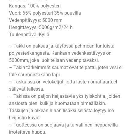
Kangas: 100% polyesteri
Vuori: 65% polyesteri 35% puuvilla
Vedenpitävyys: 5000 mm
Hengittävyys: 5000g/m2/24 h
Tuulenpitävä: Kyllä
– Takki on paksua ja käytössä pehmeän tuntuista
polyesterikangasta. Kankaan vedenkestävyys on
5000mm, joka luokitellaan vedenpitäväksi.
– Takin tärkeimmät saumat ovat teipattu, joten vesi ei
tule saumoistakaan läpi.
– Taskuissa on vetoketjut, jotta lasten omat aarteet
säilyvät tallessa.
– Takissa on paljon heijastavia yksityiskohtia, joiden
ansiosta pieni kulkija huomataan pimeälläkin.
Taskujen ja oikean hihan lisäksi selästä löytyy iso
heijastin kuvio.
– Tuotteessa on suojaava ja turvallinen, neppareilla
irrotettava huppu.