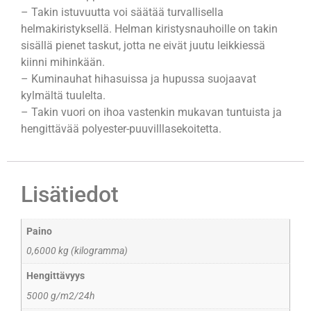
– Takin istuvuutta voi säätää turvallisella
helmakiristyksellä. Helman kiristysnauhoille on takin
sisällä pienet taskut, jotta ne eivät juutu leikkiessä
kiinni mihinkään.
– Kuminauhat hihasuissa ja hupussa suojaavat
kylmältä tuulelta.
– Takin vuori on ihoa vastenkin mukavan tuntuista ja
hengittävää polyester-puuvilllasekoitetta.
Lisätiedot
Paino
0,6000 kg (kilogramma)
Hengittävyys
5000 g/m2/24h