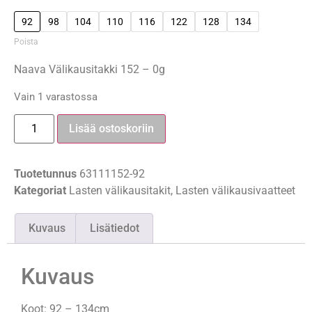
92
98
104
110
116
122
128
134
Poista
Naava Välikausitakki 152 – 0g
Vain 1 varastossa
Lisää ostoskoriin
Tuotetunnus
63111152-92
Kategoriat
Lasten välikausitakit
,
Lasten välikausivaatteet
Kuvaus
Lisätiedot
Kuvaus
Koot: 92 – 134cm