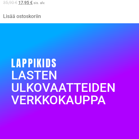
35,90
€
17,95
€
sis. alv.
Lisää ostoskoriin
LAPPIKIDS
LASTEN
ULKOVAATTEIDEN
VERKKOKAUPPA