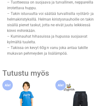
– Tuotteessa on suojaava ja turvallinen, neppareilla
irrotettava huppu.
– Takin istuvuutta voi säätää turvallisilla vyötärö- ja
helmakiristyksillä. Helman kiristysnauhoille on takin
sisällä pienet taskut, jotta ne eivät juutu leikkiessä
kiinni mihinkään.
– Kuminauhat hihasuissa ja hupussa suojaavat
kylmältä tuulelta.
– Takissa on kevyt 60g:n vanu joka antaa takille
mukavan pehmeyden ja lisälämpöä.
Tutustu myös
Ale!
Ale!