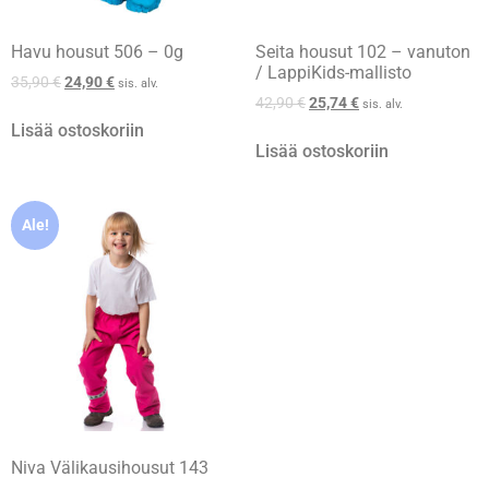
Havu housut 506 – 0g
Seita housut 102 – vanuton
/ LappiKids-mallisto
35,90
€
24,90
€
sis. alv.
42,90
€
25,74
€
sis. alv.
Lisää ostoskoriin
Lisää ostoskoriin
Ale!
Niva Välikausihousut 143