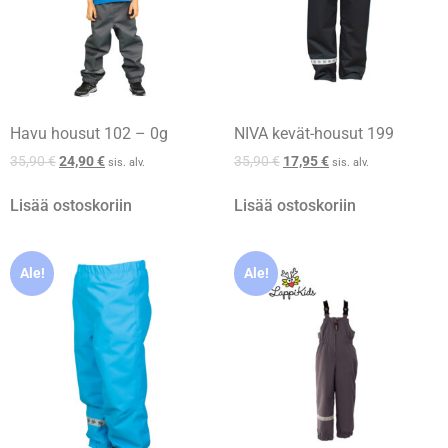
Havu housut 102 – 0g
NIVA kevät-housut 199
35,90
€
24,90
€
35,90
€
17,95
€
sis. alv.
sis. alv.
Lisää ostoskoriin
Lisää ostoskoriin
Ale!
Ale!