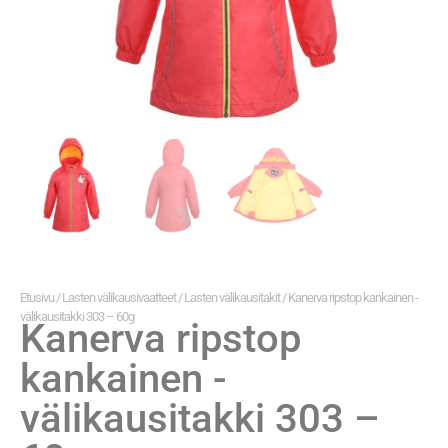
Etusivu
/
Lasten välikausivaatteet
/
Lasten välikausitakit
/ Kanerva ripstop kankainen -
välikausitakki 303 – 60g
Kanerva ripstop
kankainen -
välikausitakki 303 –