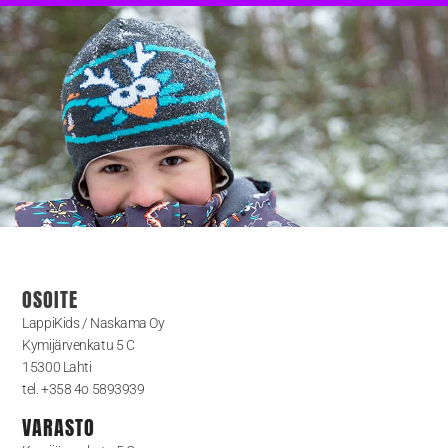
OSOITE
LappiKids / Naskama Oy
Kymijärvenkatu 5 C
15300 Lahti
tel. +358 4o 5893939
VARASTO