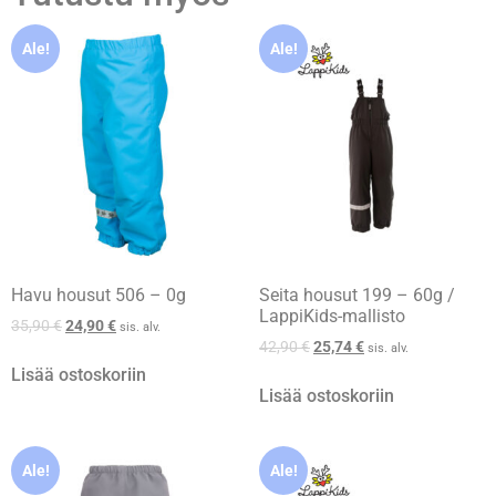
Ale!
Ale!
Havu housut 506 – 0g
Seita housut 199 – 60g /
LappiKids-mallisto
35,90
€
24,90
€
sis. alv.
42,90
€
25,74
€
sis. alv.
Lisää ostoskoriin
Lisää ostoskoriin
Ale!
Ale!