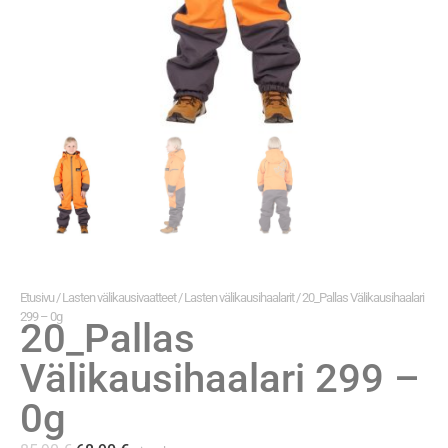
Etusivu
/
Lasten välikausivaatteet
/
Lasten välikausihaalarit
/ 20_Pallas Välikausihaalari
299 – 0g
20_Pallas
Välikausihaalari 299 –
0g