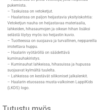
pukemista.
– Taskuissa on vetoketjut.
– Haalarissa on paljon heijastavia yksityiskohtia:
Vetoketjun nauha on heijastavaa materiaalia,
lahkeiden, hihasaumojen ja oikean hihan lisäksi
selästä löytyy myös iso heijastin kuvio.
– Tuotteessa on suojaava ja turvallinen, neppareilla
irrotettava huppu.
– Haalarin vyötäröllä on säädettävä
kuminauhakiristys.
– Kuminauhat lahkeissa, hihasuissa ja hupussa
suojaavat kylmältä tuulelta.
– Lahkeissa on kestävät silikoniset jalkalenkit.
– Haalarin etuosassa musta-valkoinen LappiKids
(LKDS) logo.
Tutustu myös