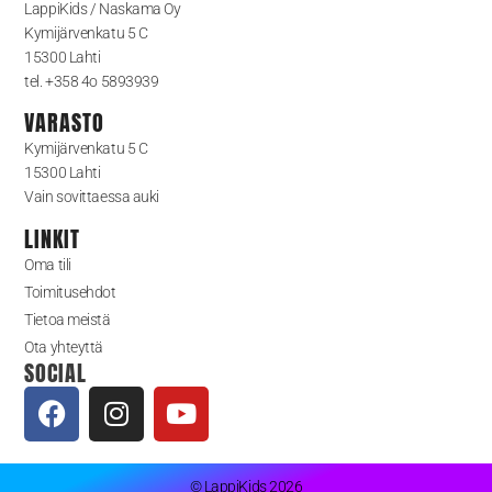
LappiKids / Naskama Oy
Kymijärvenkatu 5 C
15300 Lahti
tel. +358 4o 5893939
VARASTO
Kymijärvenkatu 5 C
15300 Lahti
Vain sovittaessa auki
LINKIT
Oma tili
Toimitusehdot
Tietoa meistä
Ota yhteyttä
SOCIAL
© LappiKids 2026