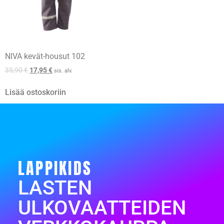
NIVA kevät-housut 102
35,90
€
17,95
€
sis. alv.
Lisää ostoskoriin
LAPPIKIDS
LASTEN
ULKOVAATTEIDEN