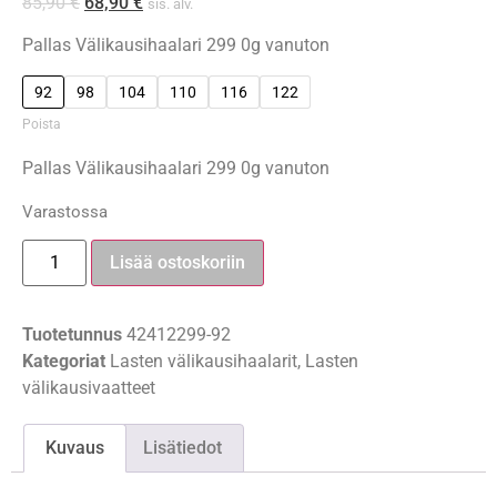
85,90
€
68,90
€
sis. alv.
Pallas Välikausihaalari 299 0g vanuton
92
98
104
110
116
122
Poista
Pallas Välikausihaalari 299 0g vanuton
Varastossa
Lisää ostoskoriin
Tuotetunnus
42412299-92
Kategoriat
Lasten välikausihaalarit
,
Lasten
välikausivaatteet
Kuvaus
Lisätiedot