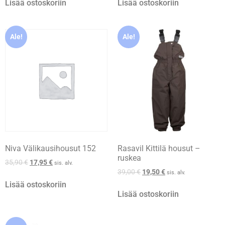
Lisää ostoskoriin
Lisää ostoskoriin
Ale!
Ale!
Niva Välikausihousut 152
Rasavil Kittilä housut –
ruskea
35,90
€
17,95
€
sis. alv.
39,00
€
19,50
€
sis. alv.
Lisää ostoskoriin
Lisää ostoskoriin