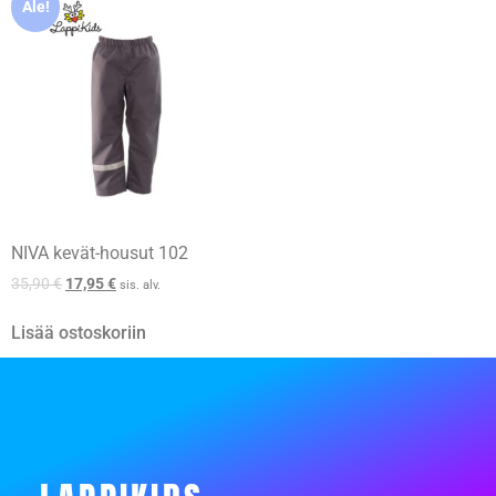
Ale!
NIVA kevät-housut 102
35,90
€
17,95
€
sis. alv.
Lisää ostoskoriin