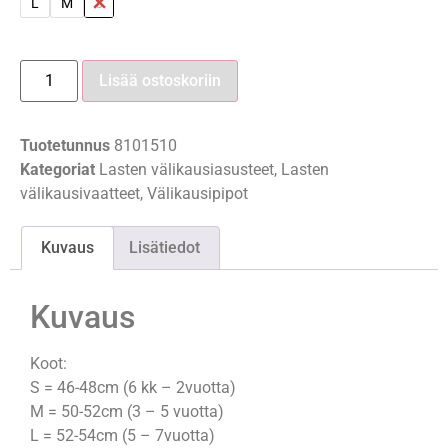
L
M
S
Lisää ostoskoriin
Tuotetunnus
8101510
Kategoriat
Lasten välikausiasusteet
,
Lasten
välikausivaatteet
,
Välikausipipot
Kuvaus
Lisätiedot
Kuvaus
Koot:
S = 46-48cm (6 kk – 2vuotta)
M = 50-52cm (3 – 5 vuotta)
L = 52-54cm (5 – 7vuotta)