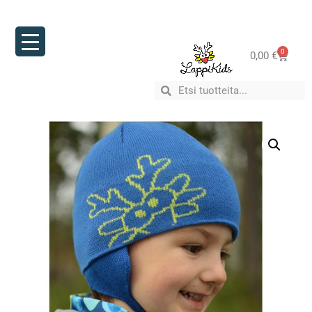
0
0,00
€