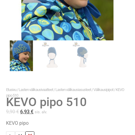
Etusivu
/
Lasten välikausivaatteet
/
Lasten välikausiasusteet
/
Välikausipipot
/ KEVO
pipo 510
KEVO pipo 510
9,90
€
6,93
€
sis. alv.
KEVO pipo