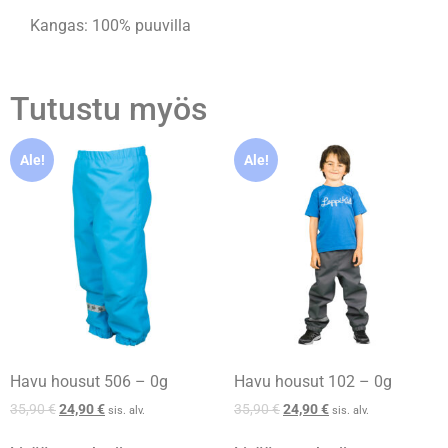
Kangas: 100% puuvilla
Tutustu myös
Ale!
Ale!
Havu housut 506 – 0g
Havu housut 102 – 0g
35,90
€
24,90
€
35,90
€
24,90
€
sis. alv.
sis. alv.