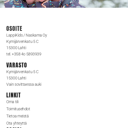
OSOITE
LappiKids / Naskama Oy
Kymijärvenkatu 5 C
15300 Lahti
tel. +358 4o 5893939
VARASTO
Kymijärvenkatu 5 C
15300 Lahti
Vain sovittaessa auki
LINKIT
Oma tili
Toimitusehdot
Tietoa meistä
Ota yhteyttä