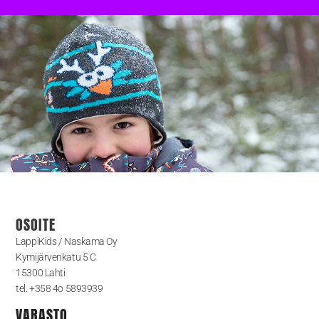
OSOITE
LappiKids / Naskama Oy
Kymijärvenkatu 5 C
15300 Lahti
tel. +358 4o 5893939
VARASTO