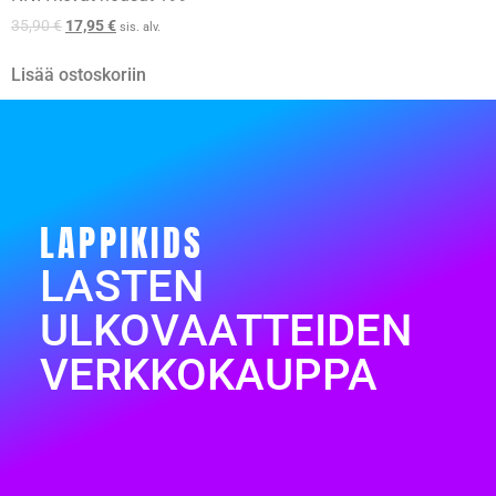
35,90
€
17,95
€
sis. alv.
Lisää ostoskoriin
LAPPIKIDS
LASTEN
ULKOVAATTEIDEN
VERKKOKAUPPA