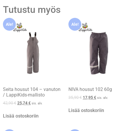
Tutustu myös
Ale!
Ale!
Seita housut 104 – vanuton
NIVA housut 102 60g
/ LappiKids-mallisto
35,90
€
17,95
€
sis. alv.
42,90
€
25,74
€
sis. alv.
Lisää ostoskoriin
Lisää ostoskoriin