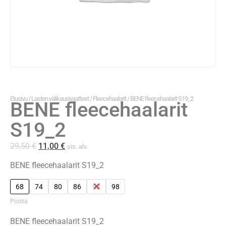
Etusivu
/
Lasten välikausivaatteet
/
Fleecehaalarit
/ BENE fleecehaalarit S19_2
BENE fleecehaalarit
S19_2
29,50
€
11,00
€
sis. alv.
BENE fleecehaalarit S19_2
68
74
80
86
92
98
Poista
BENE fleecehaalarit S19_2