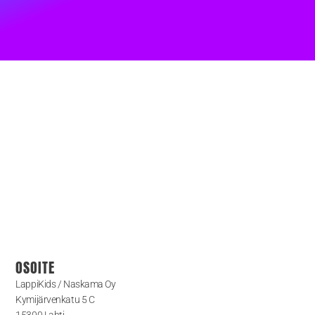
OSOITE
LappiKids / Naskama Oy
Kymijärvenkatu 5 C
15300 Lahti