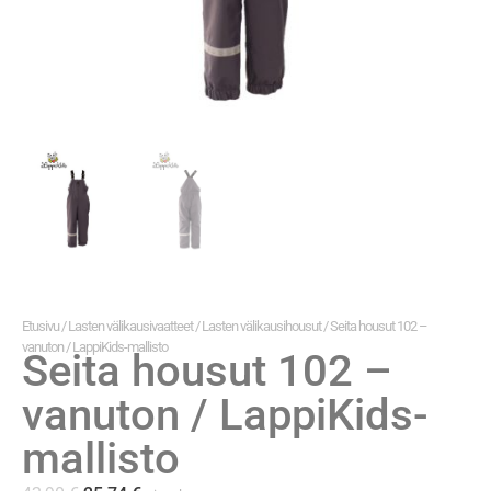
Etusivu
/
Lasten välikausivaatteet
/
Lasten välikausihousut
/ Seita housut 102 –
vanuton / LappiKids-mallisto
Seita housut 102 –
vanuton / LappiKids-
mallisto