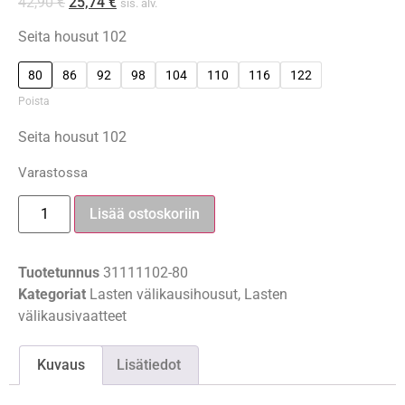
42,90
€
25,74
€
sis. alv.
Seita housut 102
80
86
92
98
104
110
116
122
Poista
Seita housut 102
Varastossa
Lisää ostoskoriin
Tuotetunnus
31111102-80
Kategoriat
Lasten välikausihousut
,
Lasten
välikausivaatteet
Kuvaus
Lisätiedot