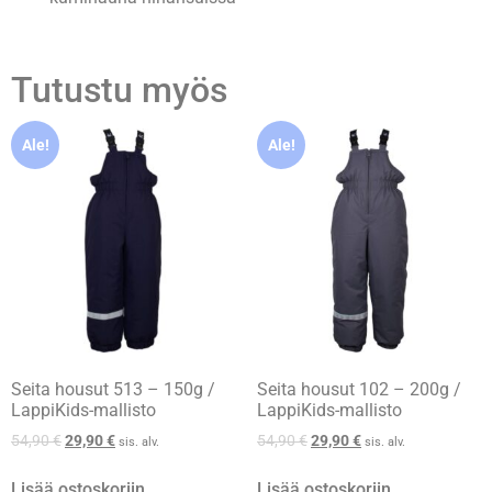
Tutustu myös
Ale!
Ale!
Seita housut 513 – 150g /
Seita housut 102 – 200g /
LappiKids-mallisto
LappiKids-mallisto
54,90
€
29,90
€
54,90
€
29,90
€
sis. alv.
sis. alv.
Lisää ostoskoriin
Lisää ostoskoriin