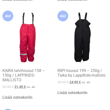
Ale!
Ale!
KAIRA talvihousut 158 –
RIIPI housut 199 – 250g /
150g / LAPPIKIDS-
Taika by LappiKids-mallisto
MALLISTO
49,90
€
24,90
€
sis. alv.
62,90
€
31,40
€
sis. alv.
Lisää ostoskoriin
Lisää ostoskoriin