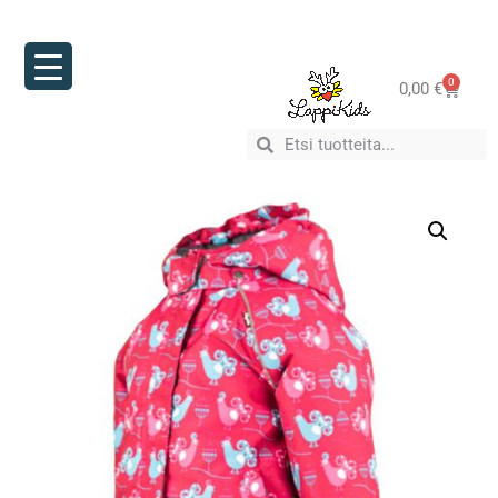
0
0,00
€