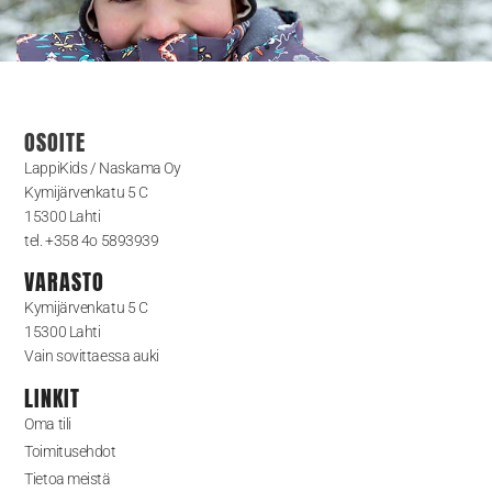
OSOITE
LappiKids / Naskama Oy
Kymijärvenkatu 5 C
15300 Lahti
tel. +358 4o 5893939
VARASTO
Kymijärvenkatu 5 C
15300 Lahti
Vain sovittaessa auki
LINKIT
Oma tili
Toimitusehdot
Tietoa meistä