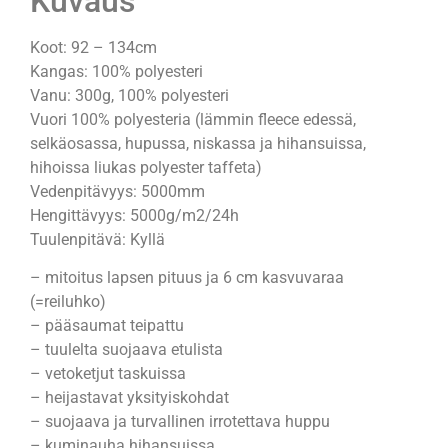
Kuvaus
Koot: 92 – 134cm
Kangas: 100% polyesteri
Vanu: 300g, 100% polyesteri
Vuori 100% polyesteria (lämmin fleece edessä,
selkäosassa, hupussa, niskassa ja hihansuissa,
hihoissa liukas polyester taffeta)
Vedenpitävyys: 5000mm
Hengittävyys: 5000g/m2/24h
Tuulenpitävä: Kyllä
– mitoitus lapsen pituus ja 6 cm kasvuvaraa
(=reiluhko)
– pääsaumat teipattu
– tuulelta suojaava etulista
– vetoketjut taskuissa
– heijastavat yksityiskohdat
– suojaava ja turvallinen irrotettava huppu
– kuminauha hihansuissa