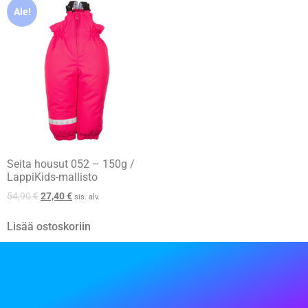
Ale!
Seita housut 052 – 150g /
LappiKids-mallisto
54,90
€
27,40
€
sis. alv.
Lisää ostoskoriin