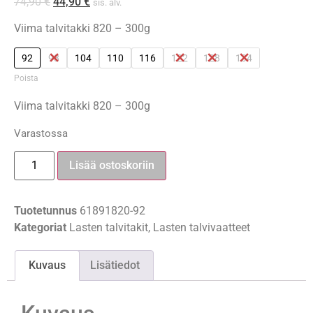
74,90
€
44,90
€
sis. alv.
Viima talvitakki 820 – 300g
92
98
104
110
116
122
128
134
Poista
Viima talvitakki 820 – 300g
Varastossa
Lisää ostoskoriin
Tuotetunnus
61891820-92
Kategoriat
Lasten talvitakit
,
Lasten talvivaatteet
Kuvaus
Lisätiedot