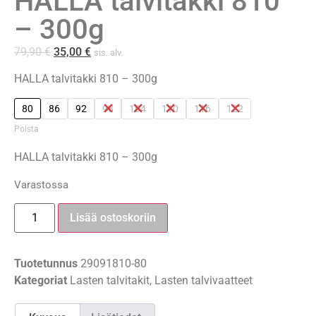
HALLA talvitakki 810
– 300g
79,90
€
35,00
€
sis. alv.
HALLA talvitakki 810 – 300g
80
86
92
98
104
110
116
122
Poista
HALLA talvitakki 810 – 300g
Varastossa
Lisää ostoskoriin
Tuotetunnus
29091810-80
Kategoriat
Lasten talvitakit
,
Lasten talvivaatteet