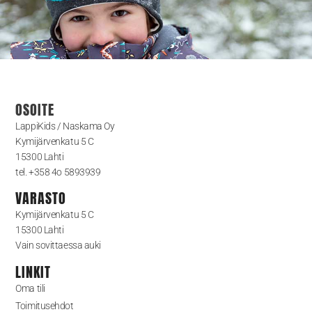
OSOITE
LappiKids / Naskama Oy
Kymijärvenkatu 5 C
15300 Lahti
tel. +358 4o 5893939
VARASTO
Kymijärvenkatu 5 C
15300 Lahti
Vain sovittaessa auki
LINKIT
Oma tili
Toimitusehdot