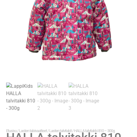
Etusivu
/
Lasten talvivaatteet
/
Lasten talvitakit
/ HALLA talvitakki 810 – 300g