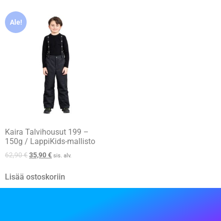
Ale!
Kaira Talvihousut 199 –
150g / LappiKids-mallisto
62,90
€
35,90
€
sis. alv.
Lisää ostoskoriin