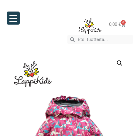
0
0,00
€