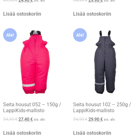
49,90
€
24,90
€
54,90
€
29,90
€
sis. alv.
sis. alv.
Lisää ostoskoriin
Lisää ostoskoriin
Ale!
Ale!
Seita housut 052 – 150g /
Seita housut 102 – 250g /
LappiKids-mallisto
LappiKids-mallisto
54,90
€
27,40
€
54,90
€
29,90
€
sis. alv.
sis. alv.
Lisää ostoskoriin
Lisää ostoskoriin