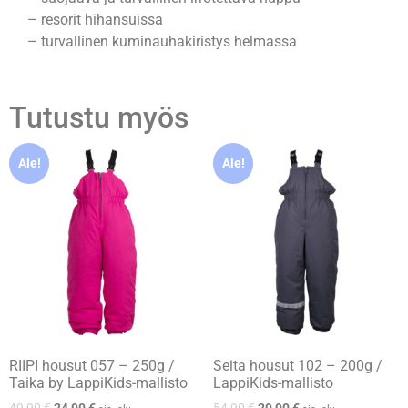
– resorit hihansuissa
– turvallinen kuminauhakiristys helmassa
Tutustu myös
Ale!
Ale!
RIIPI housut 057 – 250g /
Seita housut 102 – 200g /
Taika by LappiKids-mallisto
LappiKids-mallisto