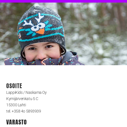
OSOITE
LappiKids / Naskama Oy
Kymijärvenkatu 5 C
15300 Lahti
tel. +358 4o 5893939
VARASTO