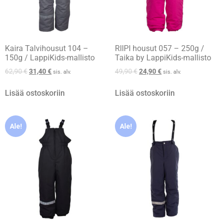
Kaira Talvihousut 104 –
RIIPI housut 057 – 250g /
150g / LappiKids-mallisto
Taika by LappiKids-mallisto
62,90
€
31,40
€
49,90
€
24,90
€
sis. alv.
sis. alv.
Lisää ostoskoriin
Lisää ostoskoriin
Ale!
Ale!