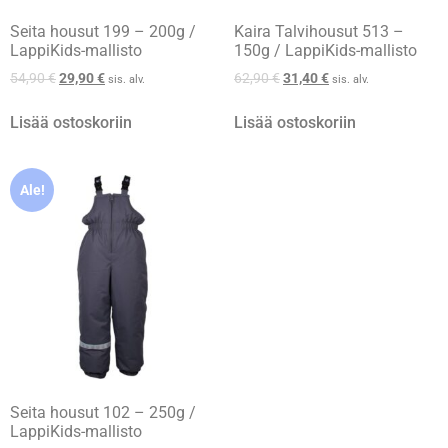
Seita housut 199 – 200g /
Kaira Talvihousut 513 –
LappiKids-mallisto
150g / LappiKids-mallisto
54,90
€
29,90
€
62,90
€
31,40
€
sis. alv.
sis. alv.
Lisää ostoskoriin
Lisää ostoskoriin
Ale!
Seita housut 102 – 250g /
LappiKids-mallisto