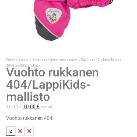
Etusivu
/
Lasten talvivaatteet
/
Lasten talviasusteet
/
Rukkaset
/ Vuohto rukkanen
404/LappiKids-mallisto
Vuohto rukkanen
404/LappiKids-
mallisto
16,90
€
10,00
€
sis. alv.
Vuohto rukkanen 404
2
3
4