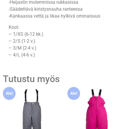
-Heijastin molemmissa rukkasissa
-Säädettävä kiristysnauha ranteessa
-Kankaassa vettä ja likaa hylkivä ominaisuus
Koot:
– 1/XS (6-12 kk.)
– 2/S (1-2 v.)
– 3/M (2-4 v.)
– 4/L (4-6 v.)
Tutustu myös
Ale!
Ale!