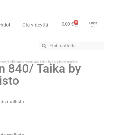
0
Oma
0,00
€
ehdot
Ota yhteyttä
tili
aset
/ Pokka rukkanen 840/ Taika by LappiKids-mallisto
 840/ Taika by
isto
ds-mallisto