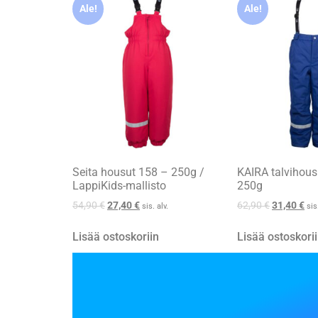
Ale!
Ale!
Seita housut 158 – 250g /
KAIRA talvihous
LappiKids-mallisto
250g
54,90
€
27,40
€
62,90
€
31,40
€
sis. alv.
sis
Lisää ostoskoriin
Lisää ostoskori