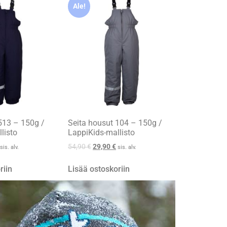
Ale!
513 – 150g /
Seita housut 104 – 150g /
listo
LappiKids-mallisto
54,90
€
29,90
€
sis. alv.
sis. alv.
riin
Lisää ostoskoriin