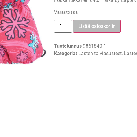
Pokka rukkanen 840/ Taika by LappiKi
Varastossa
Lisää ostoskoriin
Tuotetunnus
9861840-1
Kategoriat
Lasten talviasusteet
,
Lasten