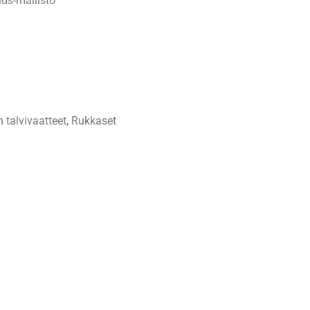
ds-mallisto
 talvivaatteet
,
Rukkaset