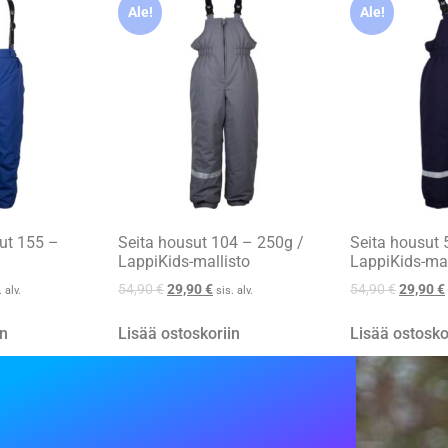
Ale!
Ale!
ut 155 –
Seita housut 104 – 250g /
Seita housut 
LappiKids-mallisto
LappiKids-mal
54,90
€
29,90
€
54,90
€
29,90
€
. alv.
sis. alv.
in
Lisää ostoskoriin
Lisää ostosko