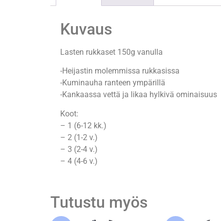
Kuvaus
Lasten rukkaset 150g vanulla
-Heijastin molemmissa rukkasissa
-Kuminauha ranteen ympärillä
-Kankaassa vettä ja likaa hylkivä ominaisuus
Koot:
– 1 (6-12 kk.)
– 2 (1-2 v.)
– 3 (2-4 v.)
– 4 (4-6 v.)
Tutustu myös