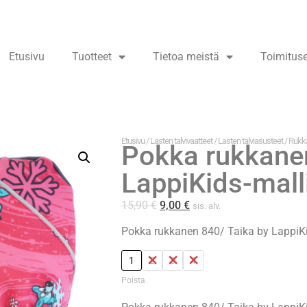
Etusivu
Tuotteet
Tietoa meistä
Toimitus
Etusivu
/
Lasten talvivaatteet
/
Lasten talviasusteet
/
Rukk
Pokka rukkanen
LappiKids-mall
15,90
€
9,00
€
sis. alv.
Pokka rukkanen 840/ Taika by LappiKi
1
2
3
4
Poista