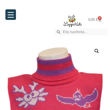
0
0,00
€