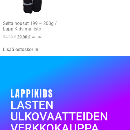
Seita housut 199 – 200g /
LappiKids-mallisto
54,90
€
29,90
€
sis. alv.
Lisää ostoskoriin
LAPPIKIDS
LASTEN
ULKOVAATTEIDEN
VERKKOKAUPPA