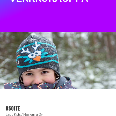
OSOITE
LappiKids / Naskama Oy