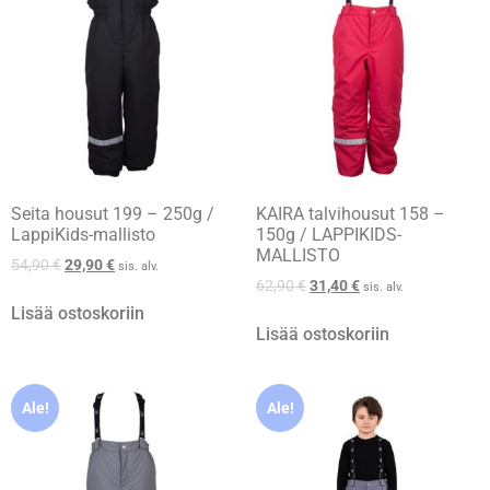
Seita housut 199 – 250g /
KAIRA talvihousut 158 –
LappiKids-mallisto
150g / LAPPIKIDS-
MALLISTO
54,90
€
29,90
€
sis. alv.
62,90
€
31,40
€
sis. alv.
Lisää ostoskoriin
Lisää ostoskoriin
Ale!
Ale!