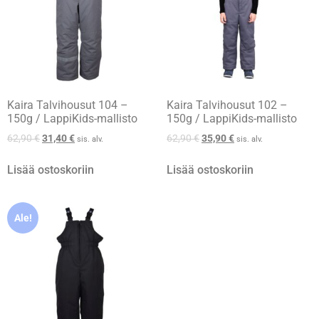
Kaira Talvihousut 104 –
Kaira Talvihousut 102 –
150g / LappiKids-mallisto
150g / LappiKids-mallisto
62,90
€
31,40
€
62,90
€
35,90
€
sis. alv.
sis. alv.
Lisää ostoskoriin
Lisää ostoskoriin
Ale!