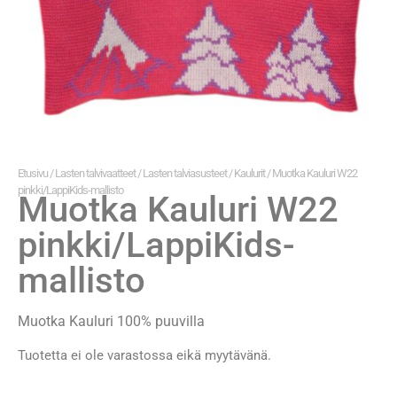
Etusivu
/
Lasten talvivaatteet
/
Lasten talviasusteet
/
Kaulurit
/ Muotka Kauluri W22
pinkki/LappiKids-mallisto
Muotka Kauluri W22
pinkki/LappiKids-
mallisto
Muotka Kauluri 100% puuvilla
Tuotetta ei ole varastossa eikä myytävänä.