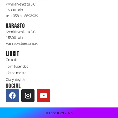
Kymijärvenkatu 5 C
15300 Lahti
tel. +358 4o 5893939
VARASTO
Kymijärvenkatu 5 C
15300 Lahti
Vain sovittaessa auki
LINKIT
Oma tili
Toimitusehdot
Tietoa meistä
Ota yhteyttä
SOCIAL
© LappiKids 2026