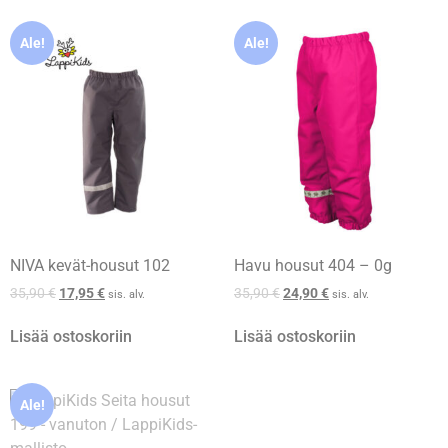
Ale!
Ale!
NIVA kevät-housut 102
Havu housut 404 – 0g
35,90
€
17,95
€
35,90
€
24,90
€
sis. alv.
sis. alv.
Lisää ostoskoriin
Lisää ostoskoriin
Ale!