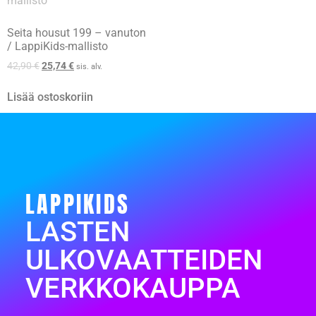
Seita housut 199 – vanuton
/ LappiKids-mallisto
42,90
€
25,74
€
sis. alv.
Lisää ostoskoriin
LAPPIKIDS
LASTEN
ULKOVAATTEIDEN
VERKKOKAUPPA