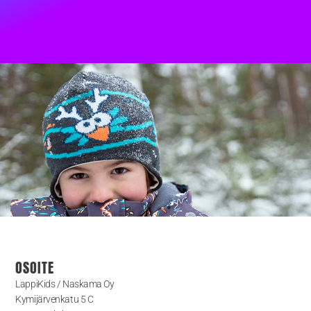
OSOITE
LappiKids / Naskama Oy
Kymijärvenkatu 5 C