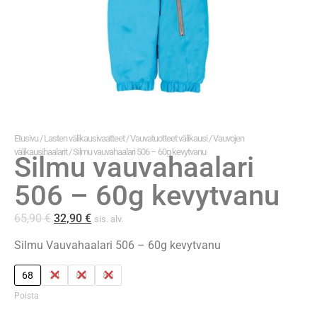
Etusivu
/
Lasten välikausivaatteet
/
Vauvatuotteet välikausi
/
Vauvojen
välikausihaalarit
/ Silmu vauvahaalari 506 – 60g kevytvanu
Silmu vauvahaalari
506 – 60g kevytvanu
65,90
€
32,90
€
sis. alv.
Silmu Vauvahaalari 506 – 60g kevytvanu
68
74
80
86
Poista