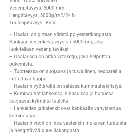
Vanu: 100% polyesteri
Vedenpitävyys: 5000 mm
Hengittävyys: 5000g/m2/24 h
Tuulenpitävyys : Kyllä
– Haalari on pirteän väristä polyesterikangasta.
Kankaan vedenkestävyys on 5000mm, joka
luokitellaan vedenpitäväksi.
– Haalarissa on pitkä vetoketju, joka helpottaa
pukemista.
– Tuotteessa on suojaava ja turvallinen, neppareilla
irrotettava huppu.
– Haalarin vyötäröllä on selässä kuminauhakiristys.
– Kuminauhat lahkeissa, hihasuissa ja hupussa
suojaavat kylmältä tuulelta.
– Lahkeiden jalkalenkit ovat kankaalla vahvistettua
kuminauhaa.
– Haalarin vuori on ihoa vastenkin mukavan tuntuista
ja hengittävää puuvillakangasta.