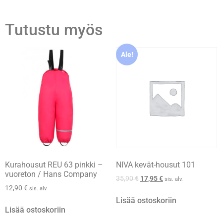
Tutustu myös
Ale!
Kurahousut REU 63 pinkki –
NIVA kevät-housut 101
vuoreton / Hans Company
35,90
€
17,95
€
sis. alv.
12,90
€
sis. alv.
Lisää ostoskoriin
Lisää ostoskoriin