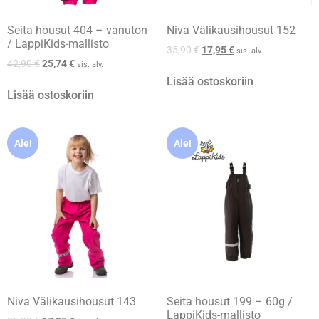
Seita housut 404 – vanuton
Niva Välikausihousut 152
/ LappiKids-mallisto
35,90
€
17,95
€
sis. alv.
42,90
€
25,74
€
sis. alv.
Lisää ostoskoriin
Lisää ostoskoriin
Ale!
Ale!
Niva Välikausihousut 143
Seita housut 199 – 60g /
LappiKids-mallisto