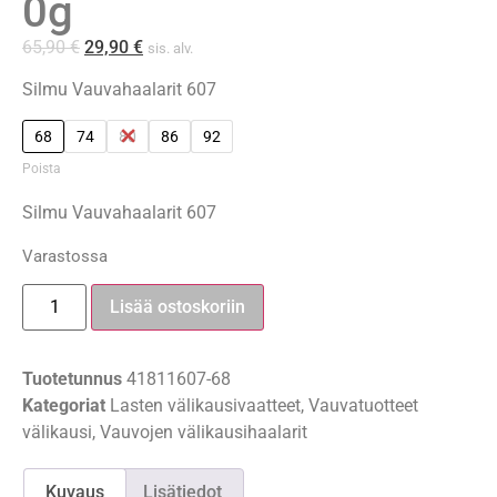
0g
65,90
€
29,90
€
sis. alv.
Silmu Vauvahaalarit 607
68
74
80
86
92
Poista
Silmu Vauvahaalarit 607
Varastossa
Lisää ostoskoriin
Tuotetunnus
41811607-68
Kategoriat
Lasten välikausivaatteet
,
Vauvatuotteet
välikausi
,
Vauvojen välikausihaalarit
Kuvaus
Lisätiedot