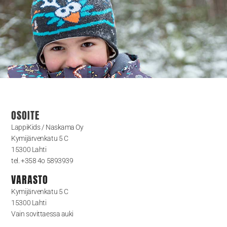
OSOITE
LappiKids / Naskama Oy
Kymijärvenkatu 5 C
15300 Lahti
tel. +358 4o 5893939
VARASTO
Kymijärvenkatu 5 C
15300 Lahti
Vain sovittaessa auki