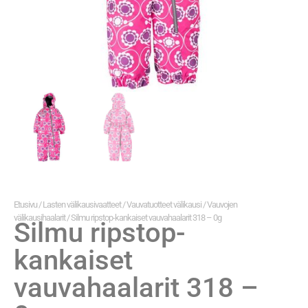
Etusivu
/
Lasten välikausivaatteet
/
Vauvatuotteet välikausi
/
Vauvojen
välikausihaalarit
/ Silmu ripstop-kankaiset vauvahaalarit 318 – 0g
Silmu ripstop-
kankaiset
vauvahaalarit 318 –