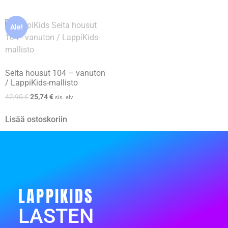
Ale!
Seita housut 104 – vanuton
/ LappiKids-mallisto
42,90
€
25,74
€
sis. alv.
Lisää ostoskoriin
LAPPIKIDS
LASTEN