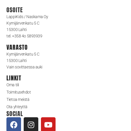
OSOITE
LappiKids / Naskama Oy
Kymijärvenkatu 5 C
15300 Lahti
tel. +358 4o 5893939
VARASTO
Kymijärvenkatu 5 C
15300 Lahti
Vain sovittaessa auki
LINKIT
Oma tili
Toimitusehdot
Tietoa meistä
Ota yhteyttä
SOCIAL