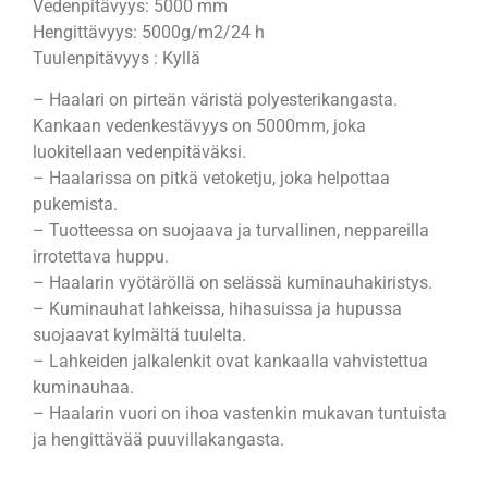
Vedenpitävyys: 5000 mm
Hengittävyys: 5000g/m2/24 h
Tuulenpitävyys : Kyllä
– Haalari on pirteän väristä polyesterikangasta.
Kankaan vedenkestävyys on 5000mm, joka
luokitellaan vedenpitäväksi.
– Haalarissa on pitkä vetoketju, joka helpottaa
pukemista.
– Tuotteessa on suojaava ja turvallinen, neppareilla
irrotettava huppu.
– Haalarin vyötäröllä on selässä kuminauhakiristys.
– Kuminauhat lahkeissa, hihasuissa ja hupussa
suojaavat kylmältä tuulelta.
– Lahkeiden jalkalenkit ovat kankaalla vahvistettua
kuminauhaa.
– Haalarin vuori on ihoa vastenkin mukavan tuntuista
ja hengittävää puuvillakangasta.