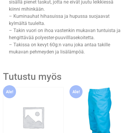
sisällä pienet taskut, jotta ne eivät juutu leikkiessä
kiinni mihinkään.
– Kuminauhat hihasuissa ja hupussa suojaavat
kylmältä tuulelta.
– Takin vuori on ihoa vastenkin mukavan tuntuista ja
hengittävää polyester-puuvilllasekoitetta.
– Takissa on kevyt 60g:n vanu joka antaa takille
mukavan pehmeyden ja lisälämpöä.
Tutustu myös
Ale!
Ale!