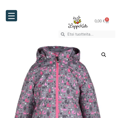
0
0,00
€