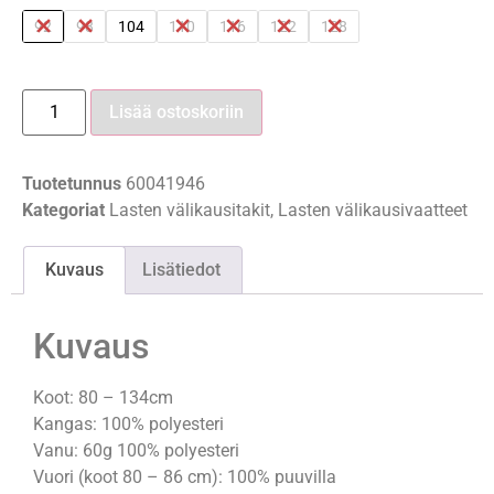
92
98
104
110
116
122
128
Lisää ostoskoriin
Tuotetunnus
60041946
Kategoriat
Lasten välikausitakit
,
Lasten välikausivaatteet
Kuvaus
Lisätiedot
Kuvaus
Koot: 80 – 134cm
Kangas: 100% polyesteri
Vanu: 60g 100% polyesteri
Vuori (koot 80 – 86 cm): 100% puuvilla