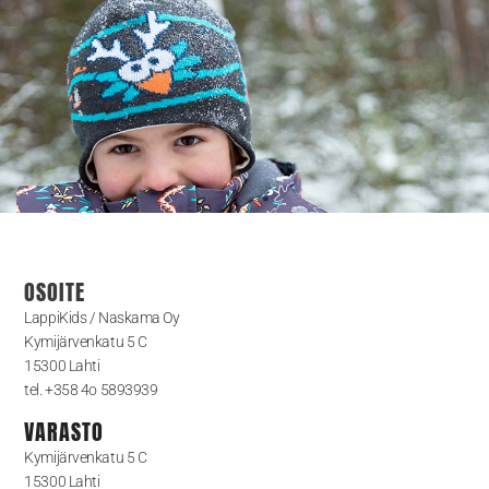
OSOITE
LappiKids / Naskama Oy
Kymijärvenkatu 5 C
15300 Lahti
tel. +358 4o 5893939
VARASTO
Kymijärvenkatu 5 C
15300 Lahti