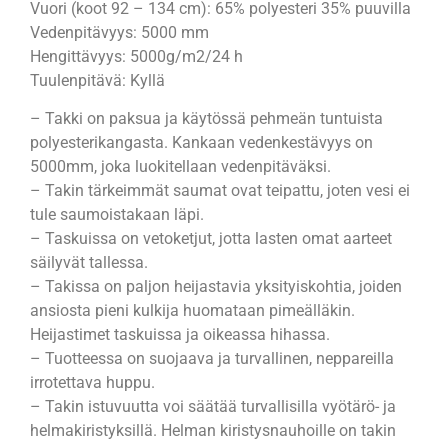
Vuori (koot 92 – 134 cm): 65% polyesteri 35% puuvilla
Vedenpitävyys: 5000 mm
Hengittävyys: 5000g/m2/24 h
Tuulenpitävä: Kyllä
– Takki on paksua ja käytössä pehmeän tuntuista
polyesterikangasta. Kankaan vedenkestävyys on
5000mm, joka luokitellaan vedenpitäväksi.
– Takin tärkeimmät saumat ovat teipattu, joten vesi ei
tule saumoistakaan läpi.
– Taskuissa on vetoketjut, jotta lasten omat aarteet
säilyvät tallessa.
– Takissa on paljon heijastavia yksityiskohtia, joiden
ansiosta pieni kulkija huomataan pimeälläkin.
Heijastimet taskuissa ja oikeassa hihassa.
– Tuotteessa on suojaava ja turvallinen, neppareilla
irrotettava huppu.
– Takin istuvuutta voi säätää turvallisilla vyötärö- ja
helmakiristyksillä. Helman kiristysnauhoille on takin