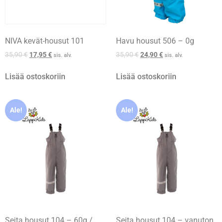
NIVA kevät-housut 101
Havu housut 506 – 0g
35,90
€
17,95
€
35,90
€
24,90
€
sis. alv.
sis. alv.
Lisää ostoskoriin
Lisää ostoskoriin
Ale!
Ale!
Seita housut 104 – 60g /
Seita housut 104 – vanuton