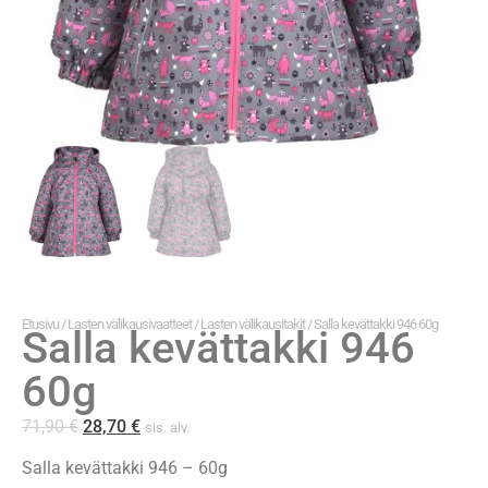
Etusivu
/
Lasten välikausivaatteet
/
Lasten välikausitakit
/ Salla kevättakki 946 60g
Salla kevättakki 946
60g
71,90
€
28,70
€
sis. alv.
Salla kevättakki 946 – 60g