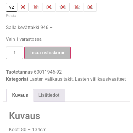
92
98
104
110
116
122
128
Poista
Salla kevättakki 946 –
Vain 1 varastossa
Lisää ostoskoriin
Tuotetunnus
60011946-92
Kategoriat
Lasten välikausitakit
,
Lasten välikausivaatteet
Kuvaus
Lisätiedot
Kuvaus
Koot: 80 – 134cm