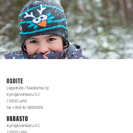
OSOITE
LappiKids / Naskama Oy
Kymijärvenkatu 5 C
15300 Lahti
tel. +358 4o 5893939
VARASTO
Kymijärvenkatu 5 C
15300 Lahti