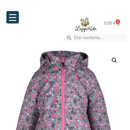
0
0,00
€