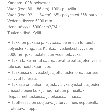
Kangas: 100% polyesteri
Vuori (koot 80 – 86 cm): 100% puuvilla
Vuori (koot 92 – 134 cm): 65% polyesteri 35% puuvilla
Vedenpitävyys: 5000 mm
Hengittävyys: 5000g/m2/24 h
Tuulenpitävä: Kyllä
– Takki on paksua ja käytössä pehmeän tuntuista
polyesterikangasta. Kankaan vedenkestävyys on
5000mm, joka luokitellaan vedenpitäväksi.
– Takin tärkeimmät saumat ovat teipattu, joten vesi ei
tule saumoistakaan läpi.
– Taskuissa on vetoketjut, jotta lasten omat aarteet
säilyvät tallessa.
– Takissa on paljon heijastavia yksityiskohtia, joiden
ansiosta pieni kulkija huomataan pimeälläkin.
Heijastimet taskuissa ja oikeassa hihassa.
– Tuotteessa on suojaava ja turvallinen, neppareilla
irrotettava huppu.