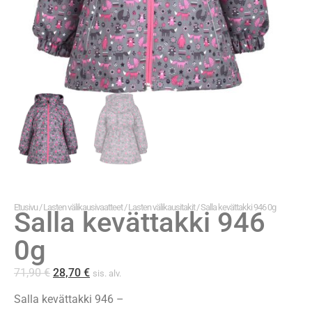
Etusivu
/
Lasten välikausivaatteet
/
Lasten välikausitakit
/ Salla kevättakki 946 0g
Salla kevättakki 946
0g
71,90
€
28,70
€
sis. alv.
Salla kevättakki 946 –