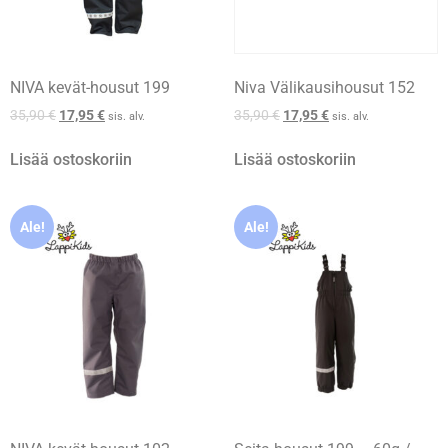
NIVA kevät-housut 199
Niva Välikausihousut 152
35,90
€
17,95
€
35,90
€
17,95
€
sis. alv.
sis. alv.
Lisää ostoskoriin
Lisää ostoskoriin
Ale!
Ale!