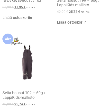
NIVA kevät-housut 102
Seita housut 199 – 60g /
LappiKids-mallisto
35,90
€
17,95
€
sis. alv.
42,90
€
25,74
€
sis. alv.
Lisää ostoskoriin
Lisää ostoskoriin
Ale!
Seita housut 102 – 60g /
LappiKids-mallisto
42,90
€
25,74
€
sis. alv.