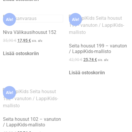
Ale!
Ale!
Niva Välikausihousut 152
35,90
€
17,95
€
sis. alv.
Seita housut 199 – vanuton
/ LappiKids-mallisto
Lisää ostoskoriin
42,90
€
25,74
€
sis. alv.
Lisää ostoskoriin
Ale!
Seita housut 102 – vanuton
/ LappiKids-mallisto