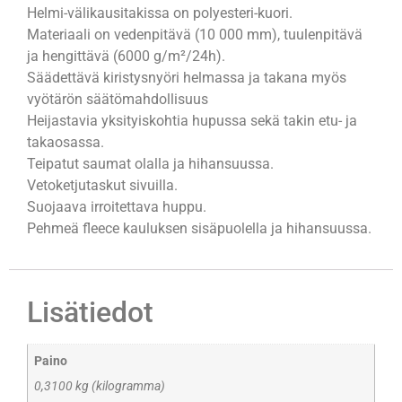
Helmi-välikausitakissa on polyesteri-kuori.
Materiaali on vedenpitävä (10 000 mm), tuulenpitävä
ja hengittävä (6000 g/m²/24h).
Säädettävä kiristysnyöri helmassa ja takana myös
vyötärön säätömahdollisuus
Heijastavia yksityiskohtia hupussa sekä takin etu- ja
takaosassa.
Teipatut saumat olalla ja hihansuussa.
Vetoketjutaskut sivuilla.
Suojaava irroitettava huppu.
Pehmeä fleece kauluksen sisäpuolella ja hihansuussa.
Lisätiedot
Paino
0,3100 kg (kilogramma)