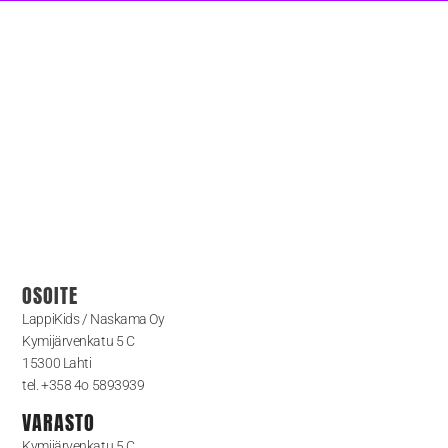
OSOITE
LappiKids / Naskama Oy
Kymijärvenkatu 5 C
15300 Lahti
tel. +358 4o 5893939
VARASTO
Kymijärvenkatu 5 C