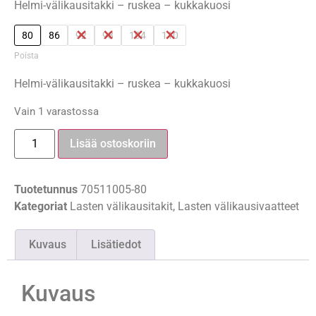
Helmi-välikausitakki – ruskea – kukkakuosi
80
86
92
98
104
110
Poista
Helmi-välikausitakki – ruskea – kukkakuosi
Vain 1 varastossa
Lisää ostoskoriin
Tuotetunnus
70511005-80
Kategoriat
Lasten välikausitakit
,
Lasten välikausivaatteet
Kuvaus
Lisätiedot
Kuvaus