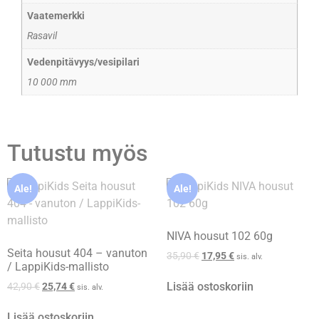
Vaatemerkki
Rasavil
Vedenpitävyys/vesipilari
10 000 mm
Tutustu myös
Ale!
Ale!
NIVA housut 102 60g
Seita housut 404 – vanuton
35,90
€
17,95
€
sis. alv.
/ LappiKids-mallisto
Lisää ostoskoriin
42,90
€
25,74
€
sis. alv.
Lisää ostoskoriin