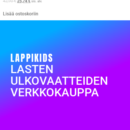
42,90
€
25,74
€
sis. alv.
Lisää ostoskoriin
LAPPIKIDS
LASTEN
ULKOVAATTEIDEN
VERKKOKAUPPA