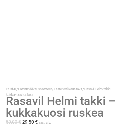
Etusivu
/
Lasten välikausivaatteet
/
Lasten välikausitakit
/ Rasavil Helmi takki –
kukkakuosi ruskea
Rasavil Helmi takki –
kukkakuosi ruskea
59,00
€
29,50
€
sis. alv.