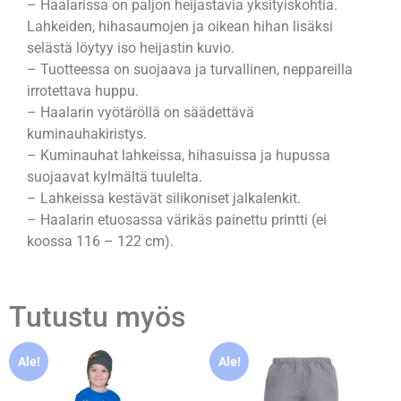
– Haalarissa on paljon heijastavia yksityiskohtia.
Lahkeiden, hihasaumojen ja oikean hihan lisäksi
selästä löytyy iso heijastin kuvio.
– Tuotteessa on suojaava ja turvallinen, neppareilla
irrotettava huppu.
– Haalarin vyötäröllä on säädettävä
kuminauhakiristys.
– Kuminauhat lahkeissa, hihasuissa ja hupussa
suojaavat kylmältä tuulelta.
– Lahkeissa kestävät silikoniset jalkalenkit.
– Haalarin etuosassa värikäs painettu printti (ei
koossa 116 – 122 cm).
Tutustu myös
Ale!
Ale!