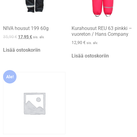
NIVA housut 199 60g
Kurahousut REU 63 pinkki –
vuoreton / Hans Company
35,90
€
17,95
€
sis. alv.
12,90
€
sis. alv.
Lisää ostoskoriin
Lisää ostoskoriin
Ale!