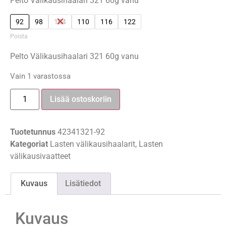
Pelto Välikausihaalari 321 60g vanu
92
98
104
110
116
122
Poista
Pelto Välikausihaalari 321 60g vanu
Vain 1 varastossa
Lisää ostoskoriin
Tuotetunnus
42341321-92
Kategoriat
Lasten välikausihaalarit
,
Lasten
välikausivaatteet
Kuvaus
Lisätiedot
Kuvaus