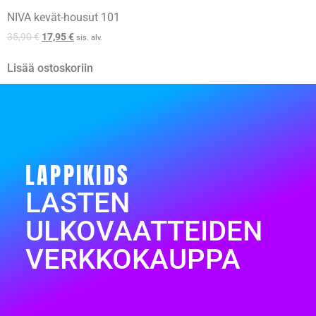
NIVA kevät-housut 101
35,90
€
17,95
€
sis. alv.
Lisää ostoskoriin
LAPPIKIDS
LASTEN
ULKOVAATTEIDEN
VERKKOKAUPPA