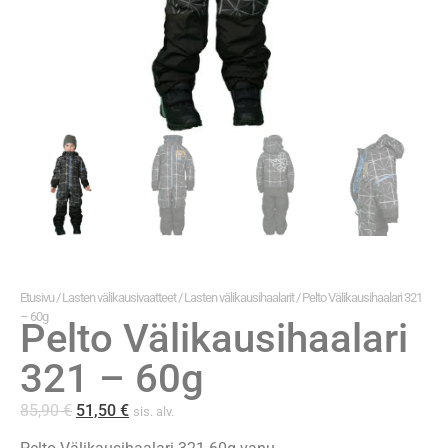
Etusivu
/
Lasten välikausivaatteet
/
Lasten välikausihaalarit
/ Pelto Välikausihaalari 321
– 60g
Pelto Välikausihaalari
321 – 60g
85,90
€
51,50
€
sis. alv.