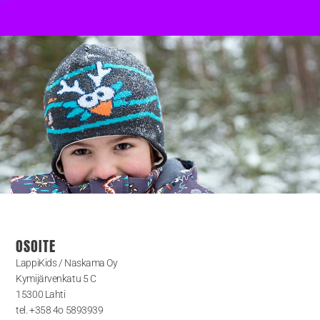
OSOITE
LappiKids / Naskama Oy
Kymijärvenkatu 5 C
15300 Lahti
tel. +358 4o 5893939