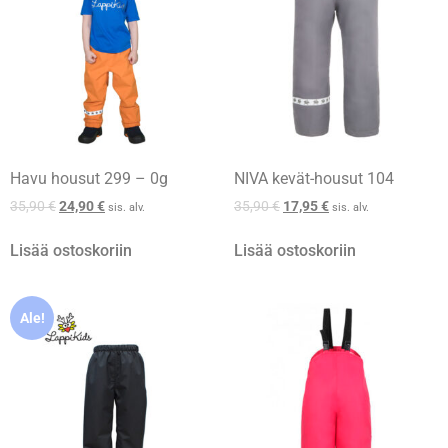
Havu housut 299 – 0g
NIVA kevät-housut 104
35,90
€
24,90
€
35,90
€
17,95
€
sis. alv.
sis. alv.
Lisää ostoskoriin
Lisää ostoskoriin
Ale!