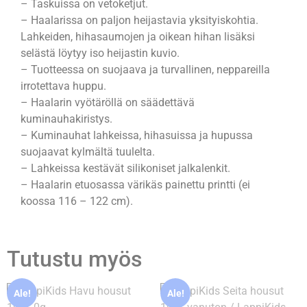
– Taskuissa on vetoketjut.
– Haalarissa on paljon heijastavia yksityiskohtia.
Lahkeiden, hihasaumojen ja oikean hihan lisäksi
selästä löytyy iso heijastin kuvio.
– Tuotteessa on suojaava ja turvallinen, neppareilla
irrotettava huppu.
– Haalarin vyötäröllä on säädettävä
kuminauhakiristys.
– Kuminauhat lahkeissa, hihasuissa ja hupussa
suojaavat kylmältä tuulelta.
– Lahkeissa kestävät silikoniset jalkalenkit.
– Haalarin etuosassa värikäs painettu printti (ei
koossa 116 – 122 cm).
Tutustu myös
Ale!
Ale!