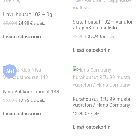
Havu housut 102 – 0g
Seita housut 102 – vanuton
35,90
€
24,90
€
sis. alv.
/ LappiKids-mallisto
Lisää ostoskoriin
42,90
€
25,74
€
sis. alv.
Lisää ostoskoriin
Ale!
Niva Välikausihousut 143
Kurahousut REU 99 musta
35,90
€
17,95
€
sis. alv.
vuoreton / Hans Company
Lisää ostoskoriin
12,90
€
sis. alv.
Lisää ostoskoriin