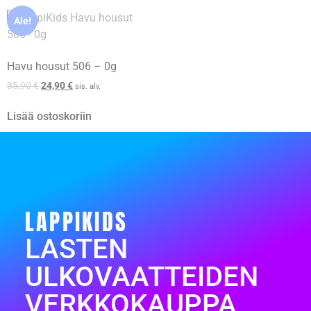
Ale!
Havu housut 506 – 0g
35,90
€
24,90
€
sis. alv.
Lisää ostoskoriin
LAPPIKIDS
LASTEN
ULKOVAATTEIDEN
VERKKOKAUPPA