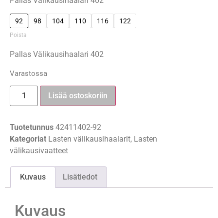
Pallas Välikausihaalari 402
92
98
104
110
116
122
Poista
Pallas Välikausihaalari 402
Varastossa
Lisää ostoskoriin
Tuotetunnus
42411402-92
Kategoriat
Lasten välikausihaalarit
,
Lasten
välikausivaatteet
Kuvaus
Lisätiedot
Kuvaus