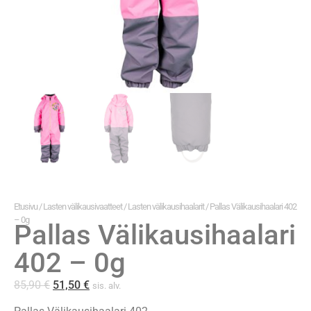
Etusivu
/
Lasten välikausivaatteet
/
Lasten välikausihaalarit
/ Pallas Välikausihaalari 402
– 0g
Pallas Välikausihaalari
402 – 0g
85,90
€
51,50
€
sis. alv.