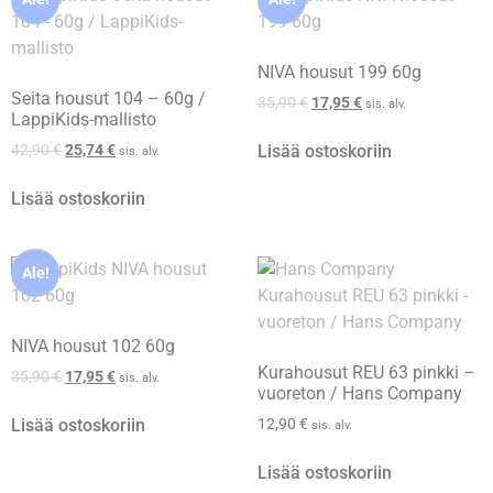
NIVA housut 199 60g
Seita housut 104 – 60g /
35,90
€
17,95
€
sis. alv.
LappiKids-mallisto
Lisää ostoskoriin
42,90
€
25,74
€
sis. alv.
Lisää ostoskoriin
Ale!
NIVA housut 102 60g
Kurahousut REU 63 pinkki –
35,90
€
17,95
€
sis. alv.
vuoreton / Hans Company
Lisää ostoskoriin
12,90
€
sis. alv.
Lisää ostoskoriin