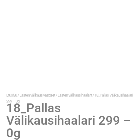
Etusivu
/
Lasten välikausivaatteet
/
Lasten välikausihaalarit
/ 18_Pallas Välikausihaalari
299 – 0g
18_Pallas
Välikausihaalari 299 –
0g