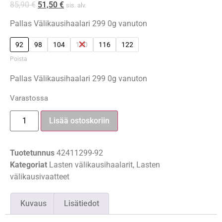
85,90
€
51,50
€
sis. alv.
Pallas Välikausihaalari 299 0g vanuton
92
98
104
110
116
122
Poista
Pallas Välikausihaalari 299 0g vanuton
Varastossa
Lisää ostoskoriin
Tuotetunnus
42411299-92
Kategoriat
Lasten välikausihaalarit
,
Lasten
välikausivaatteet
Kuvaus
Lisätiedot