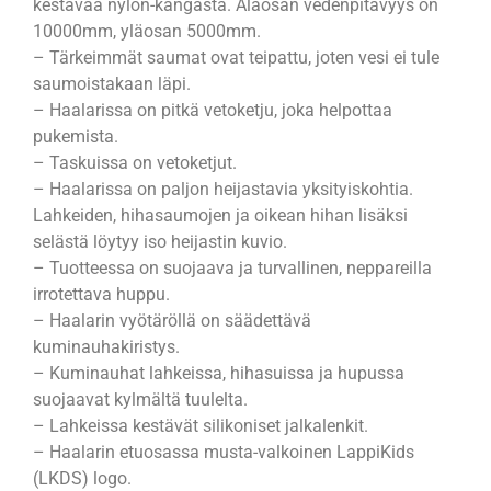
kestävää nylon-kangasta. Alaosan vedenpitävyys on
10000mm, yläosan 5000mm.
– Tärkeimmät saumat ovat teipattu, joten vesi ei tule
saumoistakaan läpi.
– Haalarissa on pitkä vetoketju, joka helpottaa
pukemista.
– Taskuissa on vetoketjut.
– Haalarissa on paljon heijastavia yksityiskohtia.
Lahkeiden, hihasaumojen ja oikean hihan lisäksi
selästä löytyy iso heijastin kuvio.
– Tuotteessa on suojaava ja turvallinen, neppareilla
irrotettava huppu.
– Haalarin vyötäröllä on säädettävä
kuminauhakiristys.
– Kuminauhat lahkeissa, hihasuissa ja hupussa
suojaavat kylmältä tuulelta.
– Lahkeissa kestävät silikoniset jalkalenkit.
– Haalarin etuosassa musta-valkoinen LappiKids
(LKDS) logo.