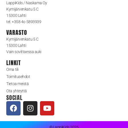
LappiKids / Naskama Oy
Kymijärvenkatu 5 C
15300 Lahti
tel. +358 4o 5893939
VARASTO
Kymijärvenkatu 5 C
15300 Lahti
Vain sovittaessa auki
LINKIT
Oma tili
Toimitusehdot
Tietoa meistä
Ota yhteyttä
SOCIAL
© LappiKids 2026