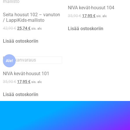
NIVA kevät-housut 104
Seita housut 102 – vanuton
35,90
€
17,95
€
sis. alv.
/ LappiKids-mallisto
Lisää ostoskoriin
42,90
€
25,74
€
sis. alv.
Lisää ostoskoriin
Ale!
NIVA kevät-housut 101
35,90
€
17,95
€
sis. alv.
Lisää ostoskoriin