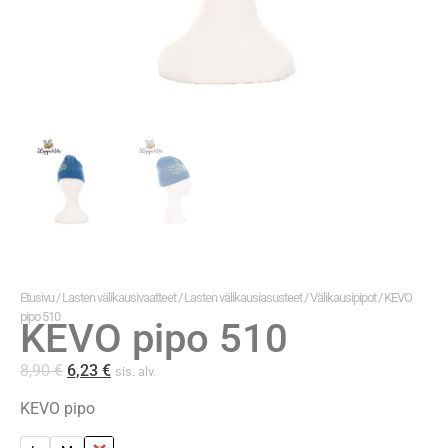
Etusivu
/
Lasten välikausivaatteet
/
Lasten välikausiasusteet
/
Välikausipipot
/ KEVO
pipo 510
KEVO pipo 510
8,90
€
6,23
€
sis. alv.
KEVO pipo