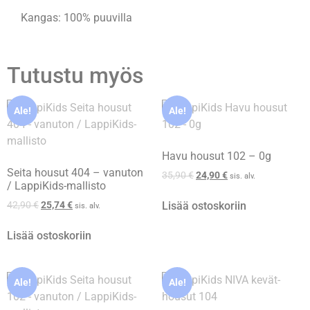
Kangas: 100% puuvilla
Tutustu myös
Ale!
Ale!
Havu housut 102 – 0g
Seita housut 404 – vanuton
35,90
€
24,90
€
sis. alv.
/ LappiKids-mallisto
Lisää ostoskoriin
42,90
€
25,74
€
sis. alv.
Lisää ostoskoriin
Ale!
Ale!