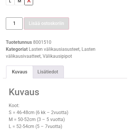
L
M
S
Lisää ostoskoriin
Tuotetunnus
8001510
Kategoriat
Lasten välikausiasusteet
,
Lasten
välikausivaatteet
,
Välikausipipot
Kuvaus
Lisätiedot
Kuvaus
Koot:
S = 46-48cm (6 kk – 2vuotta)
M = 50-52cm (3 – 5 vuotta)
L = 52-54cm (5 – 7vuotta)