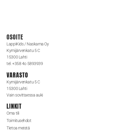
OSOITE
LappiKids / Naskama Oy
Kymijärvenkatu 5 C
15300 Lahti
tel. +358 4o 5893939
VARASTO
Kymijärvenkatu 5 C
15300 Lahti
Vain sovittaessa auki
LINKIT
Oma tili
Toimitusehdot
Tietoa meistä