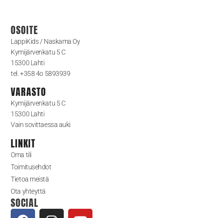
OSOITE
LappiKids / Naskama Oy
Kymijärvenkatu 5 C
15300 Lahti
tel. +358 4o 5893939
VARASTO
Kymijärvenkatu 5 C
15300 Lahti
Vain sovittaessa auki
LINKIT
Oma tili
Toimitusehdot
Tietoa meistä
Ota yhteyttä
SOCIAL