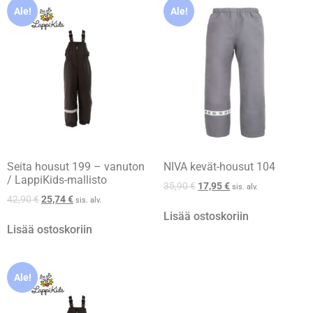
Ale!
Ale!
Seita housut 199 – vanuton
NIVA kevät-housut 104
/ LappiKids-mallisto
35,90
€
17,95
€
sis. alv.
42,90
€
25,74
€
sis. alv.
Lisää ostoskoriin
Lisää ostoskoriin
Ale!