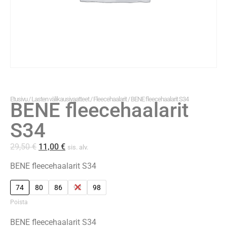
Etusivu
/
Lasten välikausivaatteet
/
Fleecehaalarit
/ BENE fleecehaalarit S34
BENE fleecehaalarit
S34
29,50
€
11,00
€
sis. alv.
BENE fleecehaalarit S34
74
80
86
92
98
Poista
BENE fleecehaalarit S34