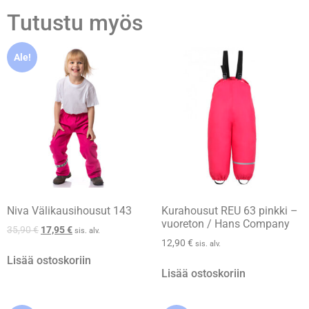
Tutustu myös
Ale!
Niva Välikausihousut 143
Kurahousut REU 63 pinkki –
vuoreton / Hans Company
35,90
€
17,95
€
sis. alv.
12,90
€
sis. alv.
Lisää ostoskoriin
Lisää ostoskoriin