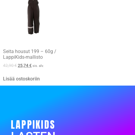
Seita housut 199 – 60g /
LappiKids-mallisto
42,90
€
25,74
€
sis. alv.
Lisää ostoskoriin
LAPPIKIDS