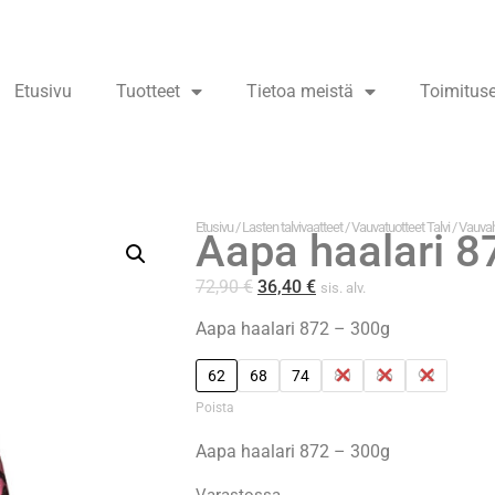
Etusivu
Tuotteet
Tietoa meistä
Toimitus
Etusivu
/
Lasten talvivaatteet
/
Vauvatuotteet Talvi
/
Vauvah
Aapa haalari 8
72,90
€
36,40
€
sis. alv.
Aapa haalari 872 – 300g
62
68
74
80
86
92
Poista
Aapa haalari 872 – 300g