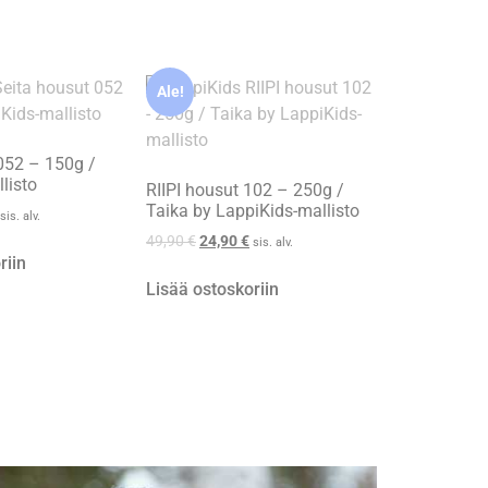
Ale!
052 – 150g /
listo
RIIPI housut 102 – 250g /
Taika by LappiKids-mallisto
sis. alv.
49,90
€
24,90
€
sis. alv.
riin
Lisää ostoskoriin