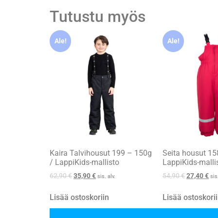
Tutustu myös
Ale!
Ale!
Kaira Talvihousut 199 – 150g
Seita housut 15
/ LappiKids-mallisto
LappiKids-malli
62,90
€
35,90
€
54,90
€
27,40
€
sis. alv.
sis
Lisää ostoskoriin
Lisää ostoskori