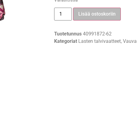
Varastossa
Lisää ostoskoriin
Tuotetunnus
40991872-62
Kategoriat
Lasten talvivaatteet
,
Vauvah