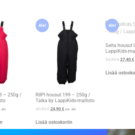
Ale!
Ale!
Seita housut 
LappiKids-mal
54,90
€
27,40
€
Lisää ostosko
8 – 250g /
RIIPI housut 199 – 250g /
sto
Taika by LappiKids-mallisto
49,90
€
24,90
€
. alv.
sis. alv.
in
Lisää ostoskoriin