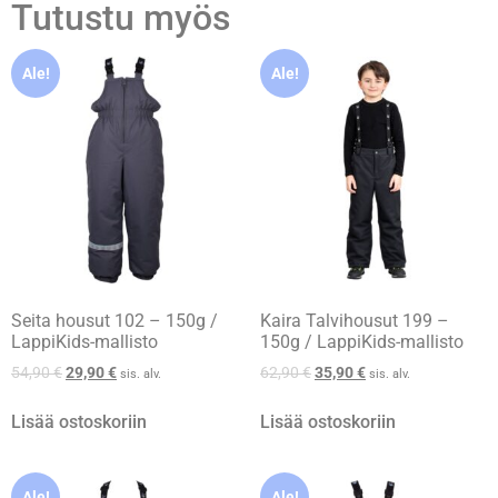
Tutustu myös
Ale!
Ale!
Seita housut 102 – 150g /
Kaira Talvihousut 199 –
LappiKids-mallisto
150g / LappiKids-mallisto
54,90
€
29,90
€
62,90
€
35,90
€
sis. alv.
sis. alv.
Lisää ostoskoriin
Lisää ostoskoriin
Ale!
Ale!