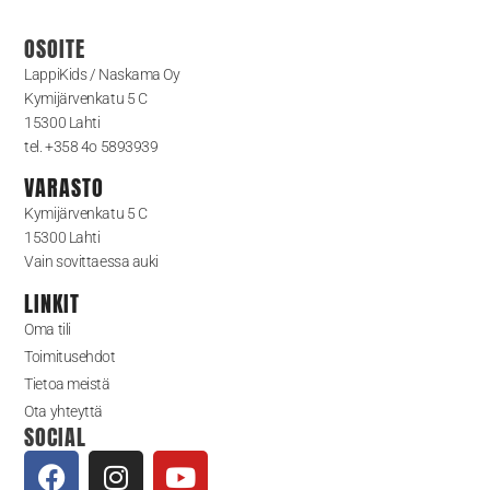
OSOITE
LappiKids / Naskama Oy
Kymijärvenkatu 5 C
15300 Lahti
tel. +358 4o 5893939
VARASTO
Kymijärvenkatu 5 C
15300 Lahti
Vain sovittaessa auki
LINKIT
Oma tili
Toimitusehdot
Tietoa meistä
Ota yhteyttä
SOCIAL