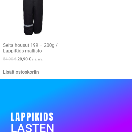
Seita housut 199 – 200g /
LappiKids-mallisto
54,90
€
29,90
€
sis. alv.
Lisää ostoskoriin
LAPPIKIDS
LASTEN