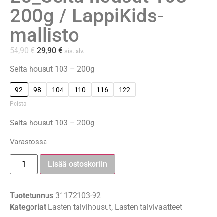
200g / LappiKids-
mallisto
54,90
€
29,90
€
sis. alv.
Seita housut 103 – 200g
92
98
104
110
116
122
Poista
Seita housut 103 – 200g
Varastossa
Lisää ostoskoriin
Tuotetunnus
31172103-92
Kategoriat
Lasten talvihousut
,
Lasten talvivaatteet