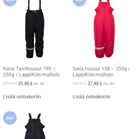
Kaira Talvihousut 199 –
Seita housut 158 – 250g /
250g / LappiKids-mallisto
LappiKids-mallisto
62,90
€
31,40
€
54,90
€
27,40
€
sis. alv.
sis. alv.
Lisää ostoskoriin
Lisää ostoskoriin
Ale!