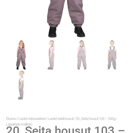
Etusivu
/
Lasten talvivaatteet
/
Lasten talvihousut
/ 20_Seita housut 103 – 200g /
LappiKids-mallisto
20_Seita housut 103 –