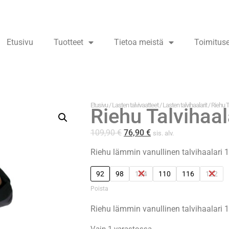
Etusivu
Tuotteet
Tietoa meistä
Toimitus
Etusivu
/
Lasten talvivaatteet
/
Lasten talvihaalarit
/ Riehu T
Riehu Talvihaa
109,90
€
76,90
€
sis. alv.
Riehu lämmin vanullinen talvihaalari
92
98
104
110
116
122
Poista
Riehu lämmin vanullinen talvihaalari