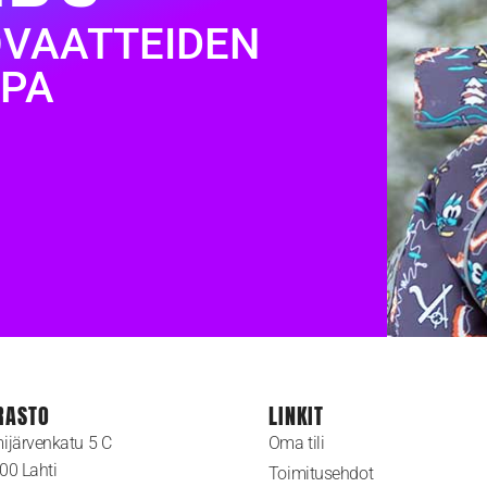
OVAATTEIDEN
PA
RASTO
LINKIT
ijärvenkatu 5 C
Oma tili
00 Lahti
Toimitusehdot