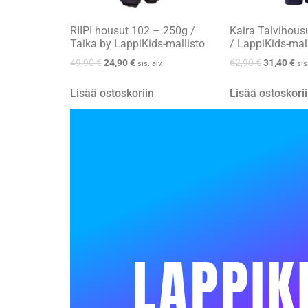
RIIPI housut 102 – 250g /
Kaira Talvihous
Taika by LappiKids-mallisto
/ LappiKids-mal
49,90
€
24,90
€
62,90
€
31,40
€
sis. alv.
sis
Lisää ostoskoriin
Lisää ostoskori
LAPPIK