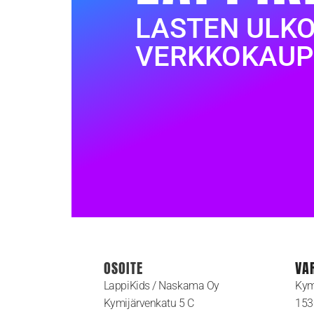
LASTEN ULK
VERKKOKAUP
OSOITE
VA
LappiKids / Naskama Oy
Kym
Kymijärvenkatu 5 C
153