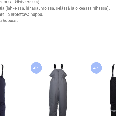
si tasku käsivarressa).
tia (lahkeissa, hihasaumoissa, selässä ja oikeassa hihassa).
reilla irrotettava huppu.
ja hupussa.
Ale!
Ale!