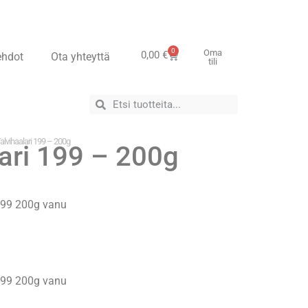
0
Oma
0,00
€
ehdot
Ota yhteyttä
tili
alvihaalari 199 – 200g
lari 199 – 200g
 199 200g vanu
 199 200g vanu