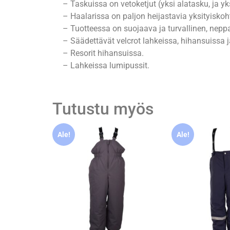
– Taskuissa on vetoketjut (yksi alatasku, ja yk
– Haalarissa on paljon heijastavia yksityiskoh
– Tuotteessa on suojaava ja turvallinen, neppa
– Säädettävät velcrot lahkeissa, hihansuissa 
– Resorit hihansuissa.
– Lahkeissa lumipussit.
Tutustu myös
Ale!
Ale!