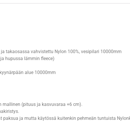
 ja takaosassa vahvistettu Nylon 100%, vesipilari 10000mm
 ja hupussa lämmin fleece)
ä kyynärpään alue 10000mm
n mallinen (pituus ja kasvuvaraa +6 cm).
akiristys.
t paksua ja mutta käytössä kuitenkin pehmeän tuntuista Nylon