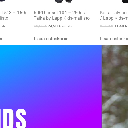
ut 513 – 150g
RIIPI housut 104 – 250g /
Kaira Talviho
listo
Taika by LappiKids-mallisto
/ LappiKids-m
49,90
€
24,90
€
62,90
€
31,40
€
. alv.
sis. alv.
in
Lisää ostoskoriin
Lisää ostosko
IDS