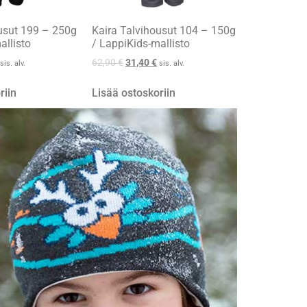
usut 199 – 250g
Kaira Talvihousut 104 – 150g
allisto
/ LappiKids-mallisto
62,90
€
31,40
€
sis. alv.
sis. alv.
riin
Lisää ostoskoriin