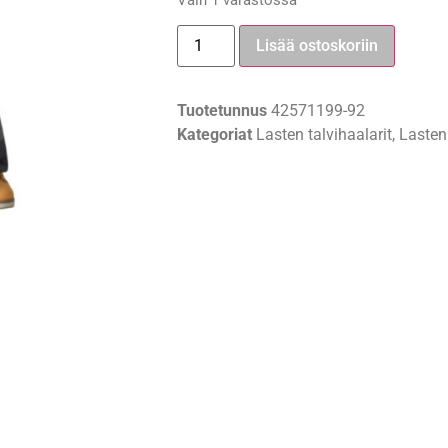
Vain 1 varastossa
Lisää ostoskoriin
Tuotetunnus
42571199-92
Kategoriat
Lasten talvihaalarit
,
Lasten 