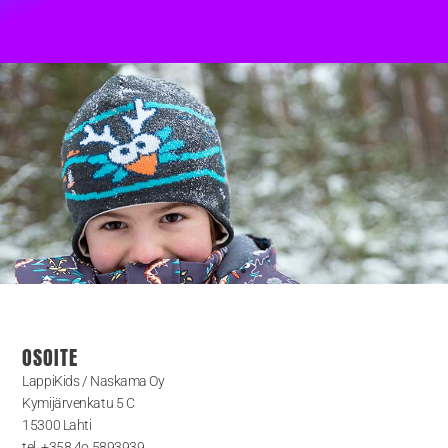
OSOITE
LappiKids / Naskama Oy
Kymijärvenkatu 5 C
15300 Lahti
tel. +358 4o 5893939