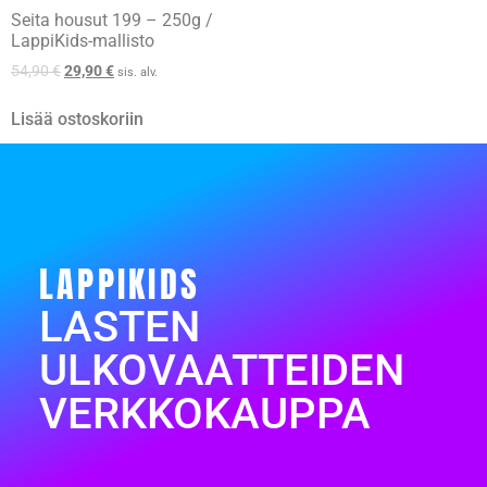
Seita housut 199 – 250g /
LappiKids-mallisto
54,90
€
29,90
€
sis. alv.
Lisää ostoskoriin
LAPPIKIDS
LASTEN
ULKOVAATTEIDEN
VERKKOKAUPPA