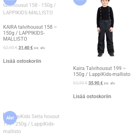
KAIRA talvihousut 158 –
150g / LAPPIKIDS-
MALLISTO
62,90
€
31,40
€
sis. alv.
Lisää ostoskoriin
Kaira Talvihousut 199 –
150g / LappiKids-mallisto
62,90
€
35,90
€
sis. alv.
Lisää ostoskoriin
Ale!