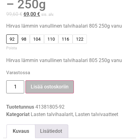
– 250g
99,60
€
69,00
€
sis. alv.
Hirvas lämmin vanullinen talvihaalari 805 250g vanu
92
98
104
110
116
122
Poista
Hirvas lämmin vanullinen talvihaalari 805 250g vanu
Varastossa
Lisää ostoskoriin
Tuotetunnus
41381805-92
Kategoriat
Lasten talvihaalarit
,
Lasten talvivaatteet
Kuvaus
Lisätiedot