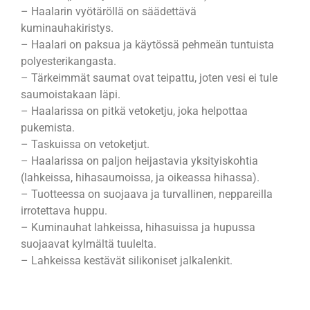
– Haalarin vyötäröllä on säädettävä
kuminauhakiristys.
– Haalari on paksua ja käytössä pehmeän tuntuista
polyesterikangasta.
– Tärkeimmät saumat ovat teipattu, joten vesi ei tule
saumoistakaan läpi.
– Haalarissa on pitkä vetoketju, joka helpottaa
pukemista.
– Taskuissa on vetoketjut.
– Haalarissa on paljon heijastavia yksityiskohtia
(lahkeissa, hihasaumoissa, ja oikeassa hihassa).
– Tuotteessa on suojaava ja turvallinen, neppareilla
irrotettava huppu.
– Kuminauhat lahkeissa, hihasuissa ja hupussa
suojaavat kylmältä tuulelta.
– Lahkeissa kestävät silikoniset jalkalenkit.