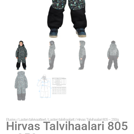
Etusivu
/
Lasten talvivaatteet
/
Lasten talvihaalarit
/ Hirvas Talvihaalari 805 – 250g
Hirvas Talvihaalari 805