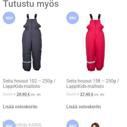
Tutustu myös
Ale!
Ale!
Seita housut 102 – 250g /
Seita housut 158 – 250g /
LappiKids-mallisto
LappiKids-mallisto
54,90
€
29,90
€
54,90
€
27,40
€
sis. alv.
sis. alv.
Lisää ostoskoriin
Lisää ostoskoriin
Ale!
Ale!