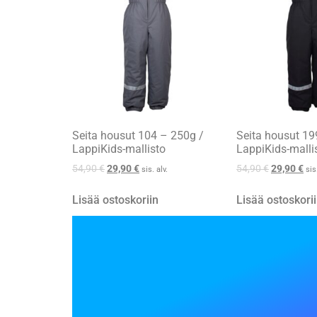
Seita housut 104 – 250g /
Seita housut 19
LappiKids-mallisto
LappiKids-malli
54,90
€
29,90
€
54,90
€
29,90
€
sis. alv.
sis
Lisää ostoskoriin
Lisää ostoskori