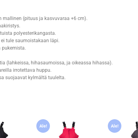
n mallinen (pituus ja kasvuvaraa +6 cm).
akiristys.
uista polyesterikangasta.
 ei tule saumoistakaan läpi.
a pukemista.
tia (lahkeissa, hihasaumoissa, ja oikeassa hihassa).
reilla irrotettava huppu.
a suojaavat kylmältä tuulelta.
Ale!
Ale!