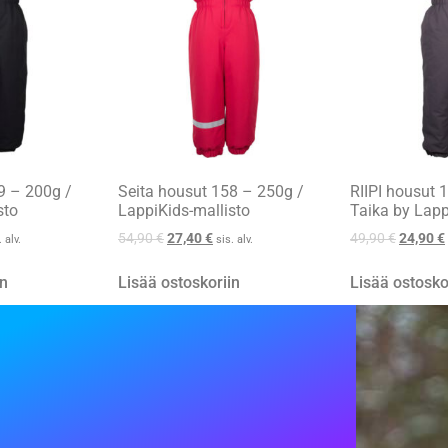
9 – 200g /
Seita housut 158 – 250g /
RIIPI housut 
sto
LappiKids-mallisto
Taika by Lapp
54,90
€
27,40
€
49,90
€
24,90
€
. alv.
sis. alv.
in
Lisää ostoskoriin
Lisää ostosko