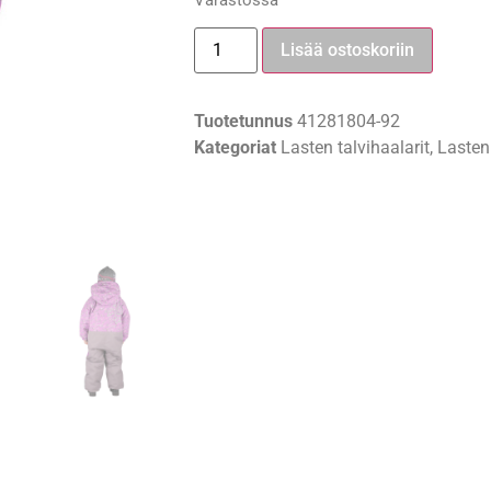
Varastossa
Lisää ostoskoriin
Tuotetunnus
41281804-92
Kategoriat
Lasten talvihaalarit
,
Lasten 