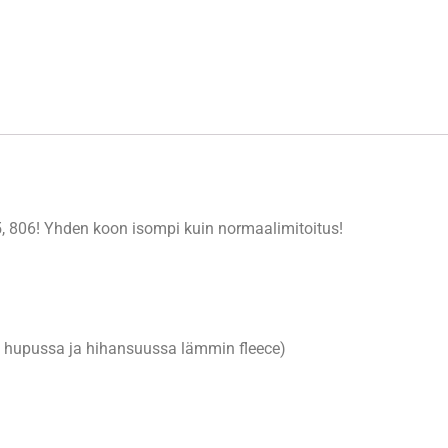
5, 806! Yhden koon isompi kuin normaalimitoitus!
a, hupussa ja hihansuussa lämmin fleece)