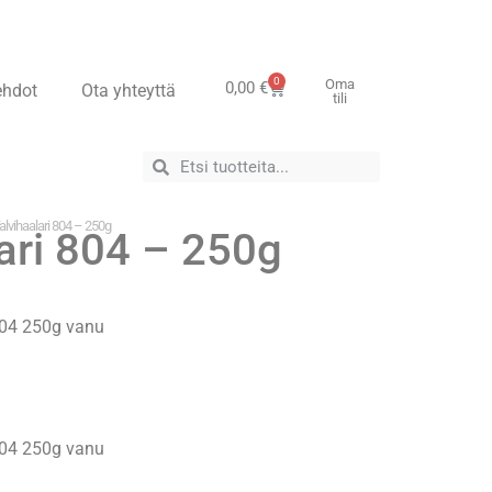
0
Oma
0,00
€
ehdot
Ota yhteyttä
tili
alvihaalari 804 – 250g
lari 804 – 250g
804 250g vanu
804 250g vanu