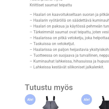
Kriittiset saumat teipattu
– Haalari on kaavoitukseltaan suoran ja pitkä
– Haalarin vyötäröllä on säädettävä kuminauh
– Haalari on paksua ja käytössä pehmeän tunt
– Tärkeimmät saumat ovat teipattu, joten vesi
– Haalarissa on pitkä vetoketju, joka helpotta
– Taskuissa on vetoketjut.
– Haalarissa on paljon heijastavia yksityiskoh
– Tuotteessa on suojaava ja turvallinen, neppa
– Kuminauhat lahkeissa, hihasuissa ja hupuss
– Lahkeissa kestävät silikoniset jalkalenkit.
Tutustu myös
Ale!
Ale!