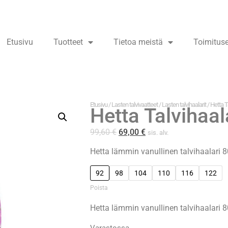
Etusivu
Tuotteet
Tietoa meistä
Toimitus
Etusivu
/
Lasten talvivaatteet
/
Lasten talvihaalarit
/ Hetta T
Hetta Talvihaa
99,60
€
69,00
€
sis. alv.
Hetta lämmin vanullinen talvihaalari 
92
98
104
110
116
122
Poista
Hetta lämmin vanullinen talvihaalari 