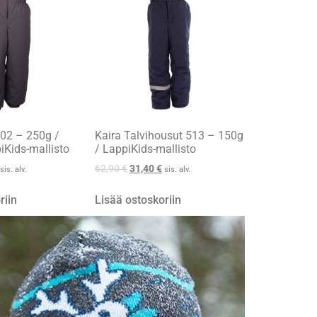
102 – 250g /
Kaira Talvihousut 513 – 150g
iKids-mallisto
/ LappiKids-mallisto
62,90
€
31,40
€
sis. alv.
sis. alv.
riin
Lisää ostoskoriin