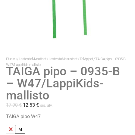
Etusivu
/
Lasten talvivaatteet
/
Lasten talviasusteet
/
Talvipipot
/ TAIGA pipo – 0935-B –
W47/LappiKids-mallisto
TAIGA pipo – 0935-B
– W47/LappiKids-
mallisto
17,90
€
12,53
€
sis. alv.
TAIGA pipo W47
L
M