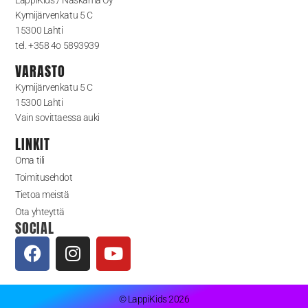
Kymijärvenkatu 5 C
15300 Lahti
tel. +358 4o 5893939
VARASTO
Kymijärvenkatu 5 C
15300 Lahti
Vain sovittaessa auki
LINKIT
Oma tili
Toimitusehdot
Tietoa meistä
Ota yhteyttä
SOCIAL
© LappiKids 2026