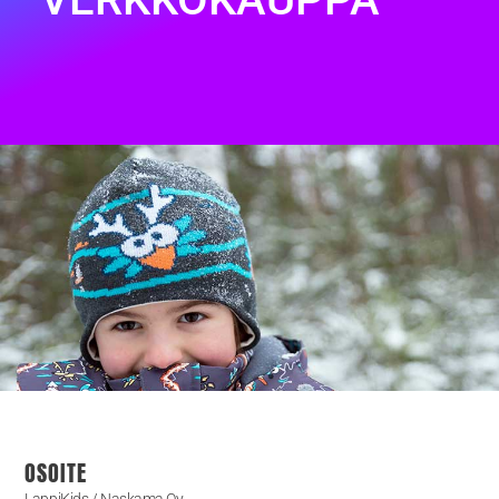
OSOITE
LappiKids / Naskama Oy