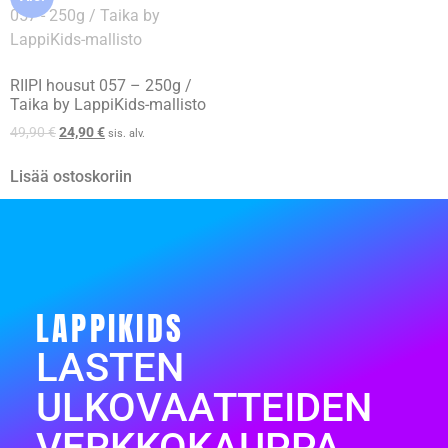
RIIPI housut 057 – 250g /
Taika by LappiKids-mallisto
49,90
€
24,90
€
sis. alv.
Lisää ostoskoriin
LAPPIKIDS
LASTEN
ULKOVAATTEIDEN
VERKKOKAUPPA