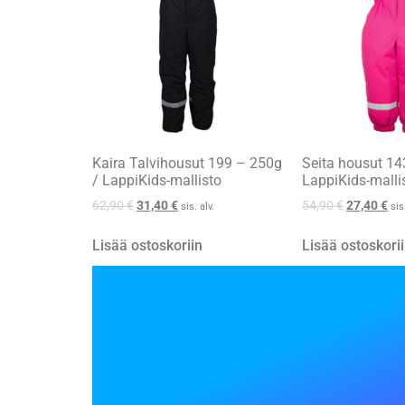
Kaira Talvihousut 199 – 250g
Seita housut 14
/ LappiKids-mallisto
LappiKids-malli
62,90
€
31,40
€
54,90
€
27,40
€
sis. alv.
sis
Lisää ostoskoriin
Lisää ostoskori