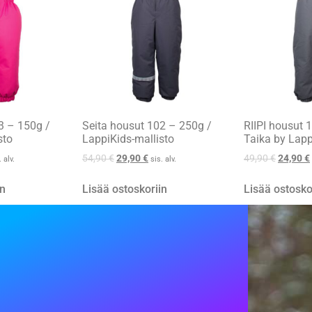
3 – 150g /
Seita housut 102 – 250g /
RIIPI housut 
sto
LappiKids-mallisto
Taika by Lapp
54,90
€
29,90
€
49,90
€
24,90
€
. alv.
sis. alv.
in
Lisää ostoskoriin
Lisää ostosko