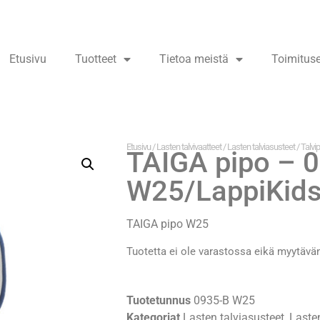
Etusivu
Tuotteet
Tietoa meistä
Toimitus
Etusivu
/
Lasten talvivaatteet
/
Lasten talviasusteet
/
Talvip
TAIGA pipo – 
W25/LappiKids
TAIGA pipo W25
Tuotetta ei ole varastossa eikä myytävä
Tuotetunnus
0935-B W25
Kategoriat
Lasten talviasusteet
,
Lasten