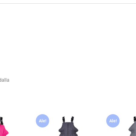
dalla
Ale!
Ale!