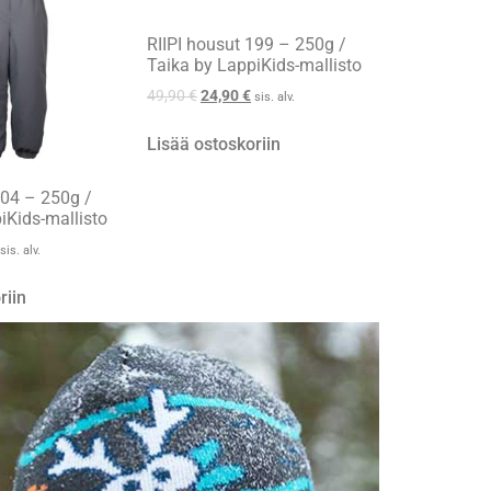
RIIPI housut 199 – 250g /
Taika by LappiKids-mallisto
49,90
€
24,90
€
sis. alv.
Lisää ostoskoriin
104 – 250g /
iKids-mallisto
sis. alv.
riin