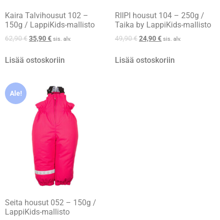
Kaira Talvihousut 102 –
RIIPI housut 104 – 250g /
150g / LappiKids-mallisto
Taika by LappiKids-mallisto
62,90
€
35,90
€
49,90
€
24,90
€
sis. alv.
sis. alv.
Lisää ostoskoriin
Lisää ostoskoriin
Ale!
Seita housut 052 – 150g /
LappiKids-mallisto