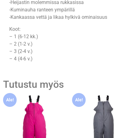
-Heijastin molemmissa rukkasissa
-Kuminauha ranteen ympärillä
-Kankaassa vettä ja likaa hylkivä ominaisuus
Koot:
– 1 (6-12 kk.)
– 2 (1-2 v.)
– 3 (2-4 v.)
– 4 (4-6 v.)
Tutustu myös
Ale!
Ale!