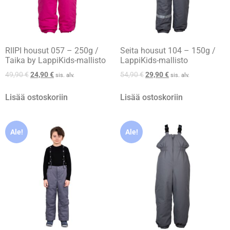
RIIPI housut 057 – 250g /
Seita housut 104 – 150g /
Taika by LappiKids-mallisto
LappiKids-mallisto
49,90
€
24,90
€
54,90
€
29,90
€
sis. alv.
sis. alv.
Lisää ostoskoriin
Lisää ostoskoriin
Ale!
Ale!