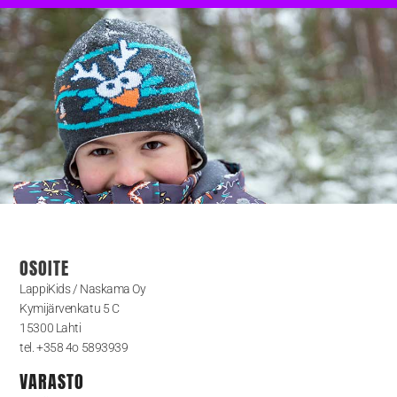
OSOITE
LappiKids / Naskama Oy
Kymijärvenkatu 5 C
15300 Lahti
tel. +358 4o 5893939
VARASTO