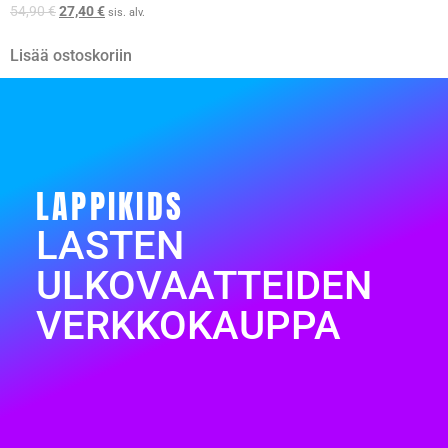
54,90
€
27,40
€
sis. alv.
Lisää ostoskoriin
LAPPIKIDS
LASTEN
ULKOVAATTEIDEN
VERKKOKAUPPA