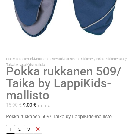
Etusivu
/
Lasten talvivaatteet
/
Lasten talviasusteet
/
Rukkaset
/ Pokka rukkanen 509/
Taika by LappiKids-mallisto
Pokka rukkanen 509/
Taika by LappiKids-
mallisto
15,90
€
9,00
€
sis. alv.
Pokka rukkanen 509/ Taika by LappiKids-mallisto
1
2
3
4