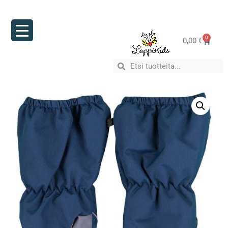
0
0,00
€