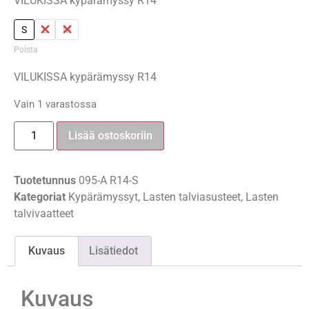
VILUKISSA kypärämyssy R14
S
L
M
Poista
VILUKISSA kypärämyssy R14
Vain 1 varastossa
Lisää ostoskoriin
Tuotetunnus
095-A R14-S
Kategoriat
Kypärämyssyt
,
Lasten talviasusteet
,
Lasten
talvivaatteet
Kuvaus
Lisätiedot
Kuvaus