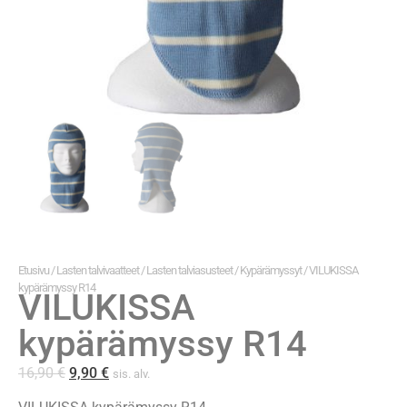
Etusivu
/
Lasten talvivaatteet
/
Lasten talviasusteet
/
Kypärämyssyt
/ VILUKISSA
kypärämyssy R14
VILUKISSA
kypärämyssy R14
16,90
€
9,90
€
sis. alv.