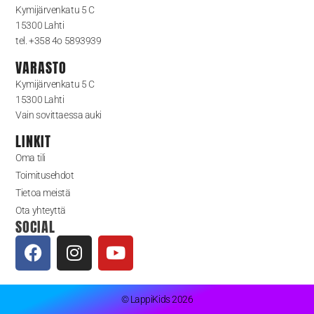
Kymijärvenkatu 5 C
15300 Lahti
tel. +358 4o 5893939
VARASTO
Kymijärvenkatu 5 C
15300 Lahti
Vain sovittaessa auki
LINKIT
Oma tili
Toimitusehdot
Tietoa meistä
Ota yhteyttä
SOCIAL
© LappiKids 2026