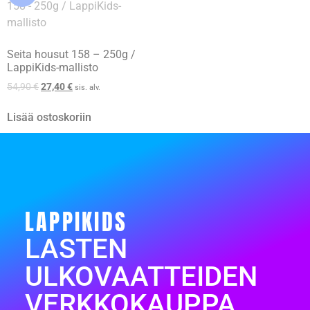
Seita housut 158 – 250g /
LappiKids-mallisto
54,90
€
27,40
€
sis. alv.
Lisää ostoskoriin
LAPPIKIDS
LASTEN
ULKOVAATTEIDEN
VERKKOKAUPPA