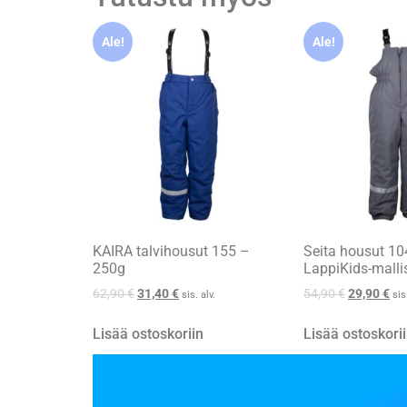
Ale!
Ale!
KAIRA talvihousut 155 –
Seita housut 10
250g
LappiKids-malli
62,90
€
31,40
€
54,90
€
29,90
€
sis. alv.
sis
Lisää ostoskoriin
Lisää ostoskori