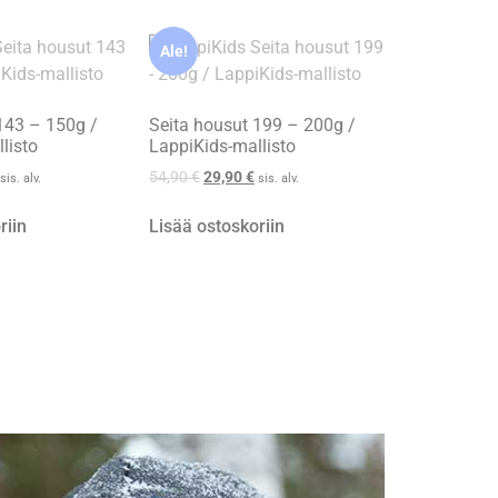
Ale!
143 – 150g /
Seita housut 199 – 200g /
listo
LappiKids-mallisto
54,90
€
29,90
€
sis. alv.
sis. alv.
riin
Lisää ostoskoriin