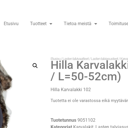
Etusivu
Tuotteet
Tietoa meistä
Toimitus
Etusivu
/
Lasten talvivaatteet
/
Lasten talviasusteet
/
Karva
Hilla Karvalak
/ L=50-52cm)
Hilla Karvalakki 102
Tuotetta ei ole varastossa eikä myytävä
Tuotetunnus
9051102
Kategoriat
Karvalakit
,
Lasten talviasus