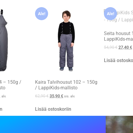
Ale!
Ale!
Seita housut 
LappiKids-mal
54,90
€
27,40
€
Lisää ostosko
4 – 150g /
Kaira Talvihousut 102 – 150g
sto
/ LappiKids-mallisto
62,90
€
35,90
€
. alv.
sis. alv.
in
Lisää ostoskoriin