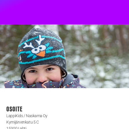
OSOITE
LappiKids / Naskama Oy
Kymijärvenkatu 5 C
15300 Lahti